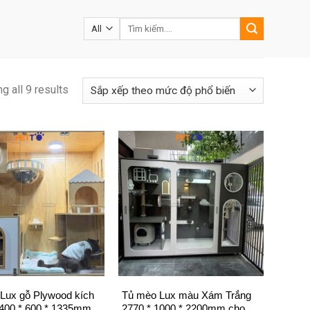
Tìm
kiếm:
g all 9 results
+
Lux gỗ Plywood kích
Tủ mèo Lux màu Xám Trắng
400 * 600 * 1335mm
2770 * 1000 * 2200mm cho