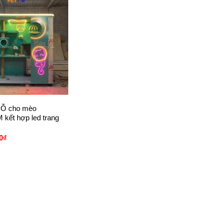
Ỗ cho mèo
kết hợp led trang
0
₫