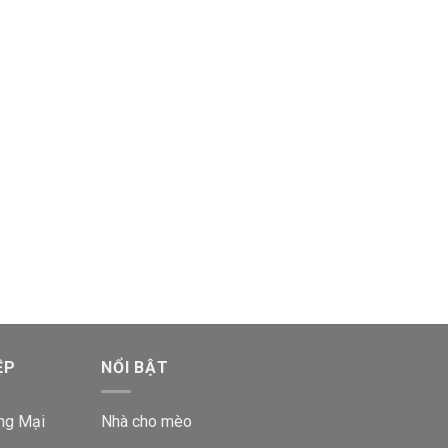
ỆP
NỔI BẬT
ng Mại
Nhà cho mèo