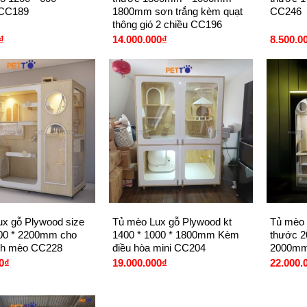
CC189
1800mm sơn trắng kèm quạt
CC246
thông gió 2 chiều CC196
₫
14.000.000
₫
8.500.0
+
+
x gỗ Plywood size
Tủ mèo Lux gỗ Plywood kt
Tủ mèo 
000 * 2200mm cho
1400 * 1000 * 1800mm Kèm
thước 
ình mèo CC228
điều hòa mini CC204
2000mm
0
₫
19.000.000
₫
22.000.