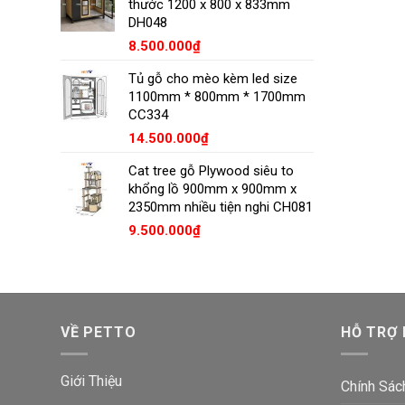
thước 1200 x 800 x 833mm
DH048
8.500.000
₫
Tủ gỗ cho mèo kèm led size
1100mm * 800mm * 1700mm
CC334
14.500.000
₫
Cat tree gỗ Plywood siêu to
khổng lồ 900mm x 900mm x
2350mm nhiều tiện nghi CH081
9.500.000
₫
VỀ PETTO
HỖ TRỢ
Giới Thiệu
Chính Sác