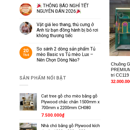
THÔNG BÁO NGHỈ TẾT
NGUYÊN ĐÁN 2026
Vật giá leo thang, thú cưng ở
Anh từ bạn đồng hành bị bỏ rơi
không thương tiếc
So sánh 2 dòng sản phẩm Tủ
20
+
mèo Basic vs Tủ mèo Lux –
Th4
Nên Chọn Dòng Nào?
Chuồng G
PREMIUM 
trí CC119
SẢN PHẨM NỔI BẬT
32.000.00
Cat tree gỗ cho mèo bằng gỗ
Plywood chắc chắn 1500mm x
700mm x 2200mm CH080
7.500.000
₫
Nhà chó bằng gỗ Plywood kích