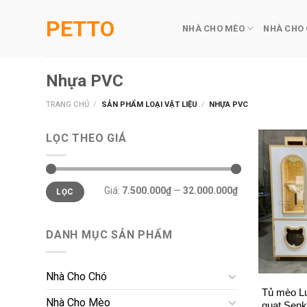
Skip
PETTO
to
NHÀ CHO MÈO
NHÀ CHO
content
Nhựa PVC
TRANG CHỦ
/
SẢN PHẨM LOẠI VẬT LIỆU
/
NHỰA PVC
LỌC THEO GIÁ
Giá
Giá
Giá:
7.500.000₫
—
32.000.000₫
LỌC
tối
tối
thiểu
đa
DANH MỤC SẢN PHẨM
+
Nhà Cho Chó
Tủ mèo L
Nhà Cho Mèo
quạt Senk