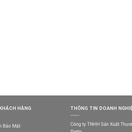
 KHÁCH HÀNG
THÔNG TIN DOANH NGHI
Công ty TNHH Sản Xuất Thươ
h Bảo Mật
Petto