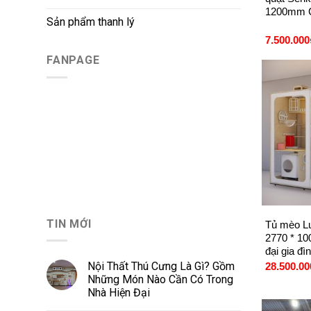
1200mm 
Sản phẩm thanh lý
7.500.000
FANPAGE
+
TIN MỚI
Tủ mèo Lu
2770 * 1
đại gia đ
Nội Thất Thú Cưng Là Gì? Gồm
28.500.00
Những Món Nào Cần Có Trong
Nhà Hiện Đại