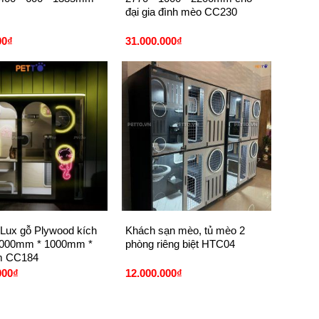
đại gia đình mèo CC230
00
₫
31.000.000
₫
+
Lux gỗ Plywood kích
Khách sạn mèo, tủ mèo 2
2000mm * 1000mm *
phòng riêng biệt HTC04
 CC184
000
₫
12.000.000
₫