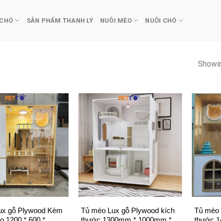
 CHÓ
SẢN PHẨM THANH LÝ
NUÔI MÈO
NUÔI CHÓ
Showin
+
+
ux gỗ Plywood Kèm
Tủ mèo Lux gỗ Plywood kích
Tủ mèo 
o 1200 * 600 *
thước 1300mm * 1000mm *
thước 1