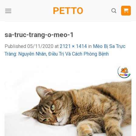
Skip
PETTO
to
content
sa-truc-trang-o-meo-1
Published
05/11/2020
at
2121 × 1414
in
Mèo Bị Sa Trực
Tràng: Nguyên Nhân, Điều Trị Và Cách Phòng Bệnh