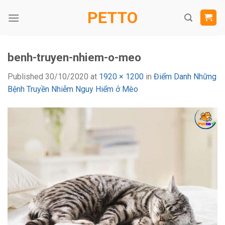
Skip
PETTO
to
content
benh-truyen-nhiem-o-meo
Published
30/10/2020
at
1920 × 1200
in
Điểm Danh Những
Bệnh Truyền Nhiễm Nguy Hiểm ở Mèo