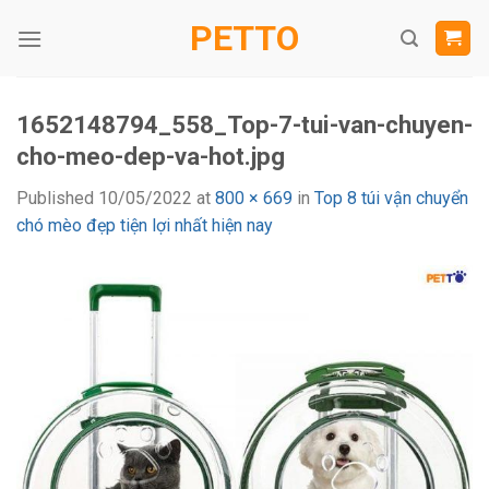
Skip
PETTO
to
content
1652148794_558_Top-7-tui-van-chuyen-
cho-meo-dep-va-hot.jpg
Published
10/05/2022
at
800 × 669
in
Top 8 túi vận chuyển
chó mèo đẹp tiện lợi nhất hiện nay