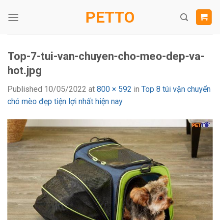
Skip
PETTO
to
content
Top-7-tui-van-chuyen-cho-meo-dep-va-
hot.jpg
Published
10/05/2022
at
800 × 592
in
Top 8 túi vận chuyển
chó mèo đẹp tiện lợi nhất hiện nay