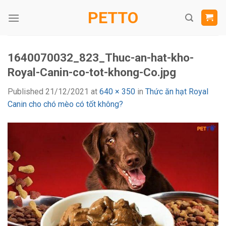
Skip
PETTO
to
content
1640070032_823_Thuc-an-hat-kho-
Royal-Canin-co-tot-khong-Co.jpg
Published
21/12/2021
at
640 × 350
in
Thức ăn hạt Royal
Canin cho chó mèo có tốt không?