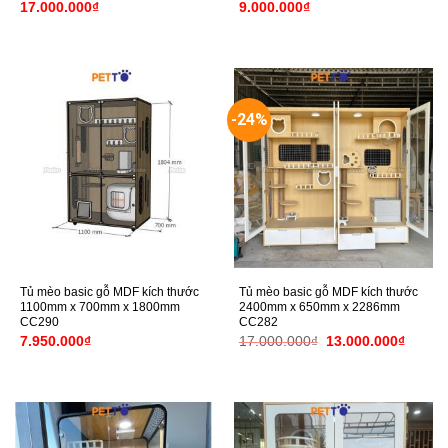
17.000.000
₫
9.000.000
₫
-24%
Tủ mèo basic gỗ MDF kích thước
Tủ mèo basic gỗ MDF kích thước
1100mm x 700mm x 1800mm
2400mm x 650mm x 2286mm
CC290
CC282
Giá
Giá
7.950.000
₫
17.000.000
₫
13.000.000
₫
gốc
hiện
là:
tại
17.000.000₫.
là:
13.000