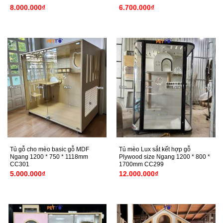
8.000.000
₫
6.700.000
₫
Tủ gỗ cho mèo basic gỗ MDF
Tủ mèo Lux sắt kết hợp gỗ
Ngang 1200 * 750 * 1118mm
Plywood size Ngang 1200 * 800 *
CC301
1700mm CC299
5.000.000
₫
12.000.000
₫