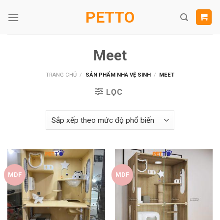
Skip
PETTO
to
content
Meet
TRANG CHỦ
/
SẢN PHẨM NHÀ VỆ SINH
/
MEET
LỌC
MDF
MDF