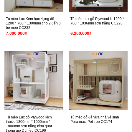
Tủ mèo Lux Kèm học đựng đồ
Tủ mèo Lux gỗ Plywood kt 1200 *
1200 * 700 * 1300mm cho 2 đến 3
700 * 1036mm sơn trắng CC226
bé mèo CC232
7.000.000
₫
6.200.000
₫
Tủ mèo Lux gỗ Plywood kích
Tủ mèo gỗ để vừa nhà vệ sinh
thước 1300mm * 1000mm *
Pura max, Pet tree CC174
1800mm sơn trắng kèm quạt
thông gió 2 chiều CC196