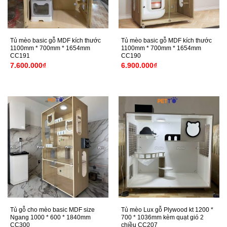
Tủ mèo basic gỗ MDF kích thước
Tủ mèo basic gỗ MDF kích thước
1100mm * 700mm * 1654mm
1100mm * 700mm * 1654mm
CC191
CC190
7.600.000
₫
6.900.000
₫
Tủ gỗ cho mèo basic MDF size
Tủ mèo Lux gỗ Plywood kt 1200 *
Ngang 1000 * 600 * 1840mm
700 * 1036mm kèm quạt gió 2
CC300
chiều CC207