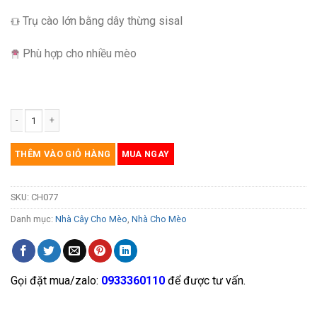
Trụ cào lớn bằng dây thừng sisal
Phù hợp cho nhiều mèo
CAT TREE cho mèo gỗ Plywood màu trắng phù hợp mèo kích thước lớn CH077 
THÊM VÀO GIỎ HÀNG
MUA NGAY
SKU:
CH077
Danh mục:
Nhà Cây Cho Mèo
,
Nhà Cho Mèo
Gọi đặt mua/zalo:
0933360110
để được tư vấn.