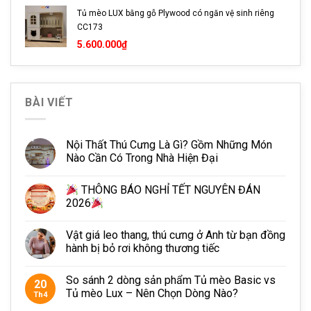
Tủ mèo LUX bằng gỗ Plywood có ngăn vệ sinh riêng
phần bị hư hỏng hoặc đổi mới theo yêu cầu.
CC173
5.600.000
₫
Sản phẩm có dễ lắp đặt không
Nếu ở khu vực Hồ Chí Mình, sản phẩm sẽ được ship
nguyên kiện trong ngày mà không cần lắp đặt. Nếu ở khu vực
BÀI VIẾT
khác, shop sẽ gửi kèm hướng dẫn và dụng cụ lắp đặt, sản
phẩm được thiết kế theo dạng module nên dễ dàng lắp đặt.
Nội Thất Thú Cưng Là Gì? Gồm Những Món
Nào Cần Có Trong Nhà Hiện Đại
Trụ cào có thay thế được không?
THÔNG BÁO NGHỈ TẾT NGUYÊN ĐÁN
Sau thời gian sử dụng nhất định, thường là hơn 1 năm,
2026
trụ cào móng sẽ có tình trạng mòn, xơ cần được thay thế.
Petto hiện vẫn thay thế trụ cào móng cho khách hàng theo
Vật giá leo thang, thú cưng ở Anh từ bạn đồng
giá tùy thời điểm
hành bị bỏ rơi không thương tiếc
So sánh 2 dòng sản phẩm Tủ mèo Basic vs
20
Tủ mèo Lux – Nên Chọn Dòng Nào?
Th4