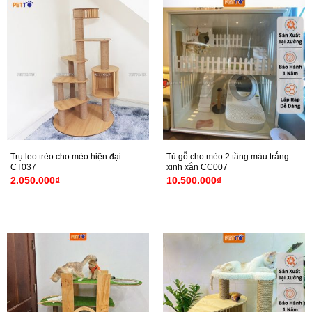
Trụ leo trèo cho mèo hiện đại
Tủ gỗ cho mèo 2 tầng màu trắng
CT037
xinh xắn CC007
2.050.000
₫
10.500.000
₫