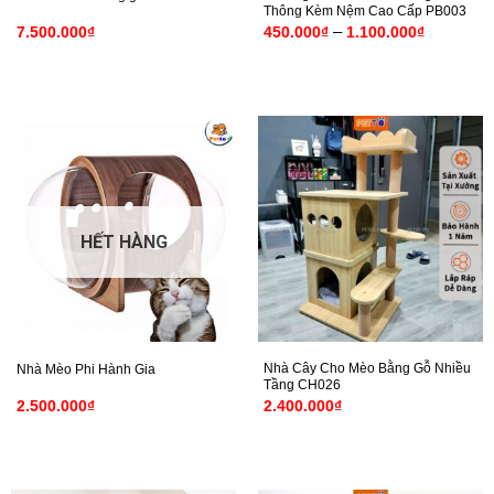
Thông Kèm Nệm Cao Cấp PB003
Khoảng
–
7.500.000
₫
450.000
₫
1.100.000
₫
giá:
từ
450.000₫
đến
1.100.00
HẾT HÀNG
Nhà Cây Cho Mèo Bằng Gỗ Nhiều
Nhà Mèo Phi Hành Gia
Tầng CH026
2.500.000
₫
2.400.000
₫