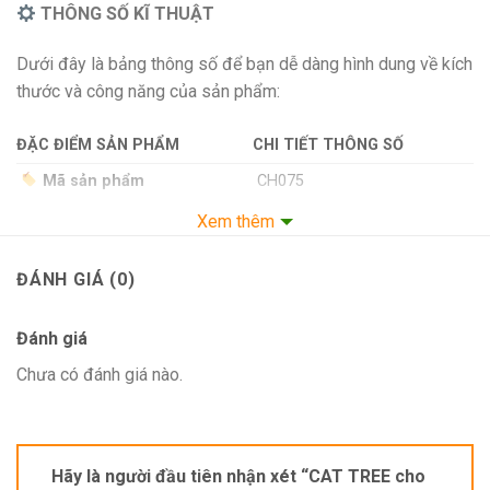
THÔNG SỐ KĨ THUẬT
Dưới đây là bảng thông số để bạn dễ dàng hình dung về kích
thước và công năng của sản phẩm:
ĐẶC ĐIỂM SẢN PHẨM
CHI TIẾT THÔNG SỐ
Mã sản phẩm
CH075
Kích thước (Ngang x Sâu
Xem thêm
1200 x 500 x 1450mm
x Cao)
Chất liệu chính
Gỗ Plywood (18mm)
ĐÁNH GIÁ (0)
Cửa tủ
x
Đánh giá
Sức chứa
Nhiều mèo
Chưa có đánh giá nào.
Phụ kiện đi kèm
x
Hãy là người đầu tiên nhận xét “CAT TREE cho
CÂU HỎI THƯỜNG GẶP (FAQs)