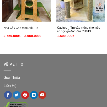
Cat tree – Trụ cào móng cho mèo
Nhà Cây Cho Mèo Siêu To
có hộc gỗ độc đáo CH019
Khoảng
–
2.750.000
₫
3.950.000
₫
1.500.000
₫
giá:
từ
2.750.000₫
đến
3.950.000₫
VỀ PETTO
Giới Thiệu
Liên Hệ