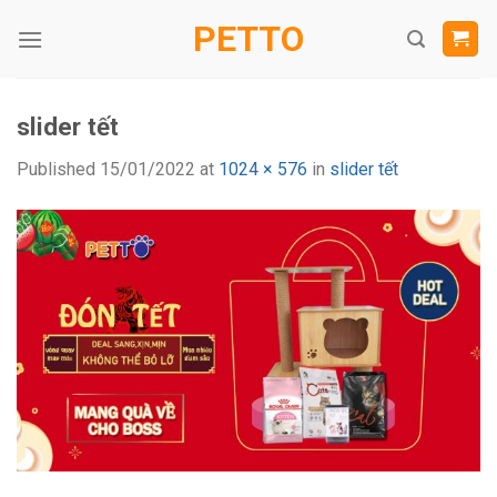
Skip
PETTO
to
content
slider tết
Published
15/01/2022
at
1024 × 576
in
slider tết