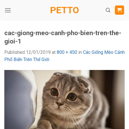
Skip
PETTO
to
content
cac-giong-meo-canh-pho-bien-tren-the-
gioi-1
Published
12/01/2019
at
800 × 450
in
Các Giống Mèo Cảnh
Phổ Biến Trên Thế Giới