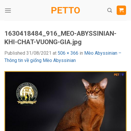
Skip
PETTO
to
content
1630418484_916_MEO-ABYSSINIAN-
KHI-CHAT-VUONG-GIA.jpg
Published
31/08/2021
at
506 × 366
in
Mèo Abyssinian –
Thông tin về giống Mèo Abyssinian