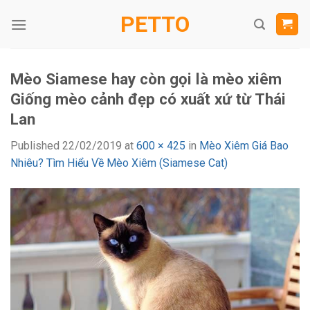
Skip
PETTO
to
content
Mèo Siamese hay còn gọi là mèo xiêm
Giống mèo cảnh đẹp có xuất xứ từ Thái
Lan
Published
22/02/2019
at
600 × 425
in
Mèo Xiêm Giá Bao
Nhiêu? Tìm Hiểu Về Mèo Xiêm (Siamese Cat)