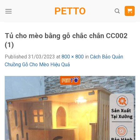
Skip
PETTO
to
content
Tủ cho mèo bằng gỗ chắc chắn CC002
(1)
Published
31/03/2023
at
800 × 800
in
Cách Bảo Quản
Chuồng Gỗ Cho Mèo Hiệu Quả