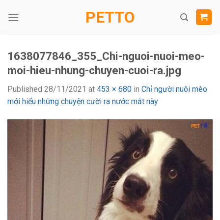
Skip
PETTO
to
content
1638077846_355_Chi-nguoi-nuoi-meo-
moi-hieu-nhung-chuyen-cuoi-ra.jpg
Published
28/11/2021
at
453 × 680
in
Chỉ người nuôi mèo
mới hiểu những chuyện cười ra nước mắt này