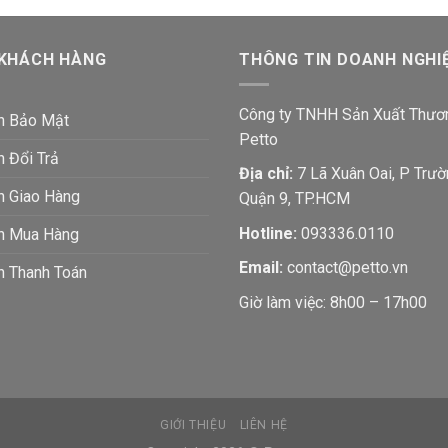
 KHÁCH HÀNG
THÔNG TIN DOANH NGHI
Công ty TNHH Sản Xuất Thươ
h Bảo Mật
Petto
h Đổi Trả
Địa chỉ:
7 Lã Xuân Oai, P Trườ
h Giao Hàng
Quận 9, TP.HCM
Hotline:
093336.0110
ch Mua Hàng
Email:
contact@petto.vn
h Thanh Toán
Giờ làm việc: 8h00 – 17h00
GIỚI THIỆU
LIÊN HỆ