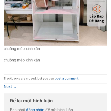
chuồng mèo xinh xắn
chuồng mèo xinh xắn
Trackbacks are closed, but you can
post a comment
.
Next
→
Để lại một bình luận
Bạn phải
đăng nhập
để gửi bình luận.