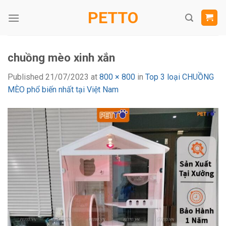
Skip
PETTO
to
content
chuồng mèo xinh xắn
Published
21/07/2023
at
800 × 800
in
Top 3 loại CHUỒNG
MÈO phổ biến nhất tại Việt Nam