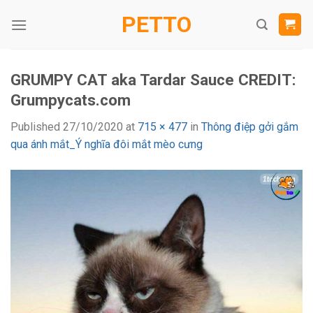
Skip
PETTO
to
content
GRUMPY CAT aka Tardar Sauce CREDIT:
Grumpycats.com
Published
27/10/2020
at
715 × 477
in
Thông điệp gởi gắm
qua ánh mắt_Ý nghĩa đôi mắt mèo cưng