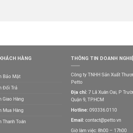
 KHÁCH HÀNG
THÔNG TIN DOANH NGHI
Công ty TNHH Sản Xuất Thươ
h Bảo Mật
Petto
h Đổi Trả
Địa chỉ:
7 Lã Xuân Oai, P Trườ
h Giao Hàng
Quận 9, TP.HCM
Hotline:
093336.0110
ch Mua Hàng
Email:
contact@petto.vn
h Thanh Toán
Giờ làm việc: 8h00 – 17h00