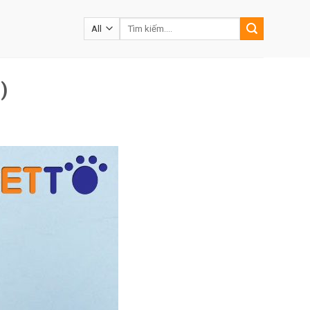
Tìm
kiếm:
)