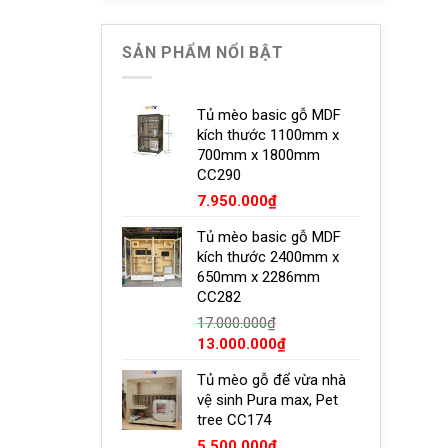
là:
tại
3.200.000₫.
là:
2.950.000₫.
SẢN PHẨM NỔI BẬT
Tủ mèo basic gỗ MDF
kích thước 1100mm x
700mm x 1800mm
CC290
7.950.000
₫
Tủ mèo basic gỗ MDF
kích thước 2400mm x
650mm x 2286mm
CC282
17.000.000
₫
Giá
Giá
13.000.000
₫
gốc
hiện
Tủ mèo gỗ để vừa nhà
là:
tại
vệ sinh Pura max, Pet
17.000.000₫.
là:
tree CC174
13.000.000₫.
5.500.000
₫