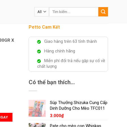
Tìm
kiếm:
Petto Cam Kết
30GR X
Giao hàng trên 63 tỉnh thành
Hàng chính hãng
Miễn phí đổi trả nếu gặp sự cố về
chất lượng
Có thể bạn thích…
Súp Thưởng Shizuka Cung Cấp
Dinh Dưỡng Cho Mèo TFC011
12 số lượng
3.000
₫
NGAY
Pate cho mèo con Whiskas