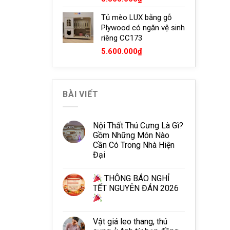
Tủ mèo LUX bằng gỗ
Plywood có ngăn vệ sinh
riêng CC173
5.600.000
₫
BÀI VIẾT
Nội Thất Thú Cưng Là Gì?
Gồm Những Món Nào
Cần Có Trong Nhà Hiện
Đại
THÔNG BÁO NGHỈ
TẾT NGUYÊN ĐÁN 2026
Vật giá leo thang, thú