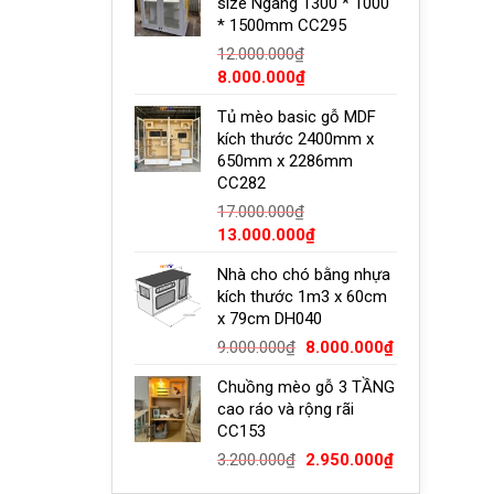
size Ngang 1300 * 1000
8.500.000₫.
là:
* 1500mm CC295
7.500.000₫.
hay ở nơi có độ ẩm thấp.
12.000.000
₫
Giá
Giá
8.000.000
₫
ận trong tủ lạnh
gốc
hiện
Tủ mèo basic gỗ MDF
là:
tại
ảm bảo sản phẩm có thể tiếp tục được sử dụng mà
kích thước 2400mm x
12.000.000₫.
là:
650mm x 2286mm
8.000.000₫.
CC282
17.000.000
₫
Giá
Giá
13.000.000
₫
gốc
hiện
Nhà cho chó bằng nhựa
là:
tại
kích thước 1m3 x 60cm
17.000.000₫.
là:
x 79cm DH040
13.000.000₫.
Giá
Giá
9.000.000
₫
8.000.000
₫
gốc
hiện
Chuồng mèo gỗ 3 TẦNG
là:
tại
cao ráo và rộng rãi
9.000.000₫.
là:
c hư hỏng trong quá trình vận chuyển.
CC153
8.000.000₫.
Giá
Giá
3.200.000
₫
2.950.000
₫
gốc
hiện