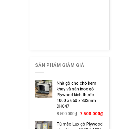
 2GÓI TFC012
 nước tiểu.
Giàu vitamin E, protein, dầu cá, collagen cá hồi,
SẢN PHẨM GIẢM GIÁ
Nhà gỗ cho chó kèm
khay và sàn inox gỗ
Plywood kích thước
1000 x 650 x 833mm
DH047
Giá
Giá
8.500.000
₫
7.500.000
₫
gốc
hiện
Tủ mèo Lux gỗ Plywood
là:
tại