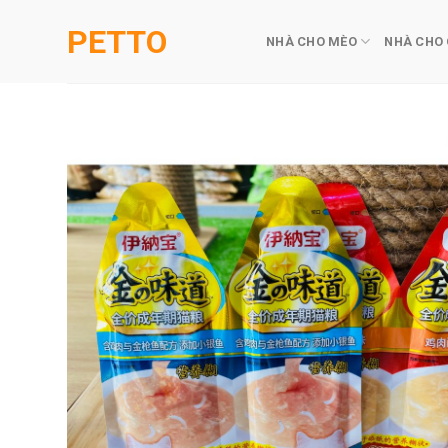
Skip
PETTO
to
NHÀ CHO MÈO
NHÀ CHO
content