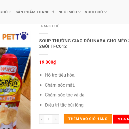
 CHÓ
SẢN PHẨM THANH LÝ
NUÔI MÈO
NUÔI CHÓ
TRANG CHỦ
SOUP THƯỞNG CIAO ĐÔI INABA CHO MÈO 
2GÓI TFC012
19.000
₫
Hỗ trợ tiêu hóa.
Chăm sóc mắt.
Chăm sóc tóc và da
Điều trị tắc búi lông.
Soup Thưởng Ciao Đôi INABA Cho Mèo 30gr x 2GÓI TFC0
THÊM VÀO GIỎ HÀNG
MUA 