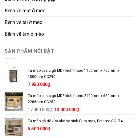
Bệnh về mắt ở mèo
Bệnh về tai ở mèo
Bệnh về tim ở mèo
SẢN PHẨM NỔI BẬT
Tủ mèo basic gỗ MDF kích thước 1100mm x 700mm x
1800mm CC290
7.950.000
₫
Tủ mèo basic gỗ MDF kích thước 2400mm x 650mm x
2286mm CC282
Giá
Giá
17.000.000
₫
13.000.000
₫
gốc
hiện
Tủ mèo gỗ để vừa nhà vệ sinh Pura max, Pet tree CC174
là:
tại
17.000.000₫.
là:
5.500.000
₫
13.000.000₫.