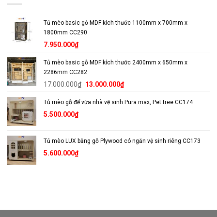
Tủ mèo basic gỗ MDF kích thước 1100mm x 700mm x
1800mm CC290
7.950.000
₫
Tủ mèo basic gỗ MDF kích thước 2400mm x 650mm x
2286mm CC282
Giá
Giá
17.000.000
₫
13.000.000
₫
gốc
hiện
Tủ mèo gỗ để vừa nhà vệ sinh Pura max, Pet tree CC174
là:
tại
17.000.000₫.
là:
5.500.000
₫
13.000.000₫.
Tủ mèo LUX bằng gỗ Plywood có ngăn vệ sinh riêng CC173
5.600.000
₫