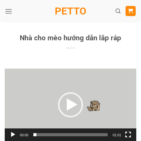
Skip
PETTO
to
content
Nhà cho mèo hướng dẫn lắp ráp
Trình
chơi
Video
00:00
01:01