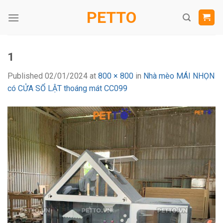
Skip
PETTO
to
content
1
Published
02/01/2024
at
800 × 800
in
Nhà mèo MÁI NHỌN
có CỬA SỔ LẬT thoáng mát CC099