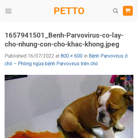
Skip
PETTO
to
content
1657941501_Benh-Parvovirus-co-lay-
cho-nhung-con-cho-khac-khong.jpeg
Published
16/07/2022
at
800 × 600
in
Bệnh Parvovirus ở
chó – Phòng ngừa bệnh Parvovirus trên chó