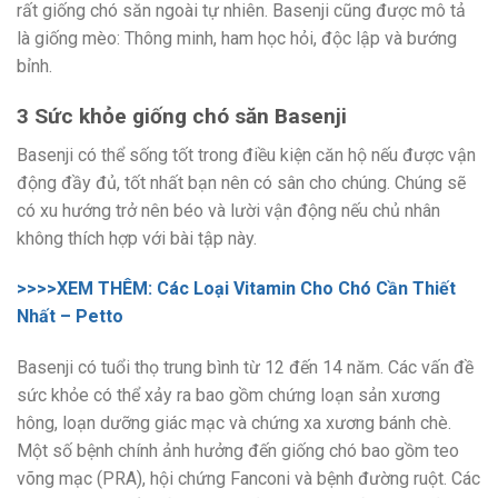
rất giống chó săn ngoài tự nhiên. Basenji cũng được mô tả
là giống mèo: Thông minh, ham học hỏi, độc lập và bướng
bỉnh.
3 Sức khỏe giống chó săn Basenji
Basenji có thể sống tốt trong điều kiện căn hộ nếu được vận
động đầy đủ, tốt nhất bạn nên có sân cho chúng. Chúng sẽ
có xu hướng trở nên béo và lười vận động nếu chủ nhân
không thích hợp với bài tập này.
>>>>XEM THÊM: Các Loại Vitamin Cho Chó Cần Thiết
Nhất – Petto
Basenji có tuổi thọ trung bình từ 12 đến 14 năm. Các vấn đề
sức khỏe có thể xảy ra bao gồm chứng loạn sản xương
hông, loạn dưỡng giác mạc và chứng xa xương bánh chè.
Một số bệnh chính ảnh hưởng đến giống chó bao gồm teo
võng mạc (PRA), hội chứng Fanconi và bệnh đường ruột. Các