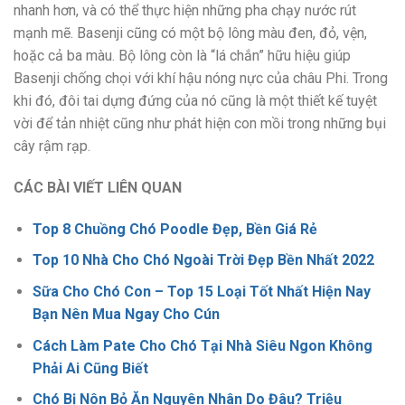
nhanh hơn, và có thể thực hiện những pha chạy nước rút
mạnh mẽ. Basenji cũng có một bộ lông màu đen, đỏ, vện,
hoặc cả ba màu. Bộ lông còn là “lá chắn” hữu hiệu giúp
Basenji chống chọi với khí hậu nóng nực của châu Phi. Trong
khi đó, đôi tai dựng đứng của nó cũng là một thiết kế tuyệt
vời để tản nhiệt cũng như phát hiện con mồi trong những bụi
cây rậm rạp.
CÁC BÀI VIẾT LIÊN QUAN
Top 8 Chuồng Chó Poodle Đẹp, Bền Giá Rẻ
Top 10 Nhà Cho Chó Ngoài Trời Đẹp Bền Nhất 2022
Sữa Cho Chó Con – Top 15 Loại Tốt Nhất Hiện Nay
Bạn Nên Mua Ngay Cho Cún
Cách Làm Pate Cho Chó Tại Nhà Siêu Ngon Không
Phải Ai Cũng Biết
Chó Bị Nôn Bỏ Ăn Nguyên Nhân Do Đâu? Triệu