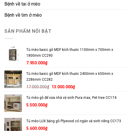
Bệnh về tai ở mèo
Bệnh về tim ở mèo
SẢN PHẨM NỔI BẬT
Tủ mèo basic gỗ MDF kích thước 1100mm x 700mm x
1800mm CC290
7.950.000
₫
Tủ mèo basic gỗ MDF kích thước 2400mm x 650mm x
2286mm CC282
Giá
Giá
17.000.000
₫
13.000.000
₫
gốc
hiện
Tủ mèo gỗ để vừa nhà vệ sinh Pura max, Pet tree CC174
là:
tại
17.000.000₫.
là:
5.500.000
₫
13.000.000₫.
Tủ mèo LUX bằng gỗ Plywood có ngăn vệ sinh riêng CC173
5.600.000
₫