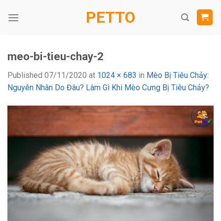
Skip
PETTO
to
content
meo-bi-tieu-chay-2
Published
07/11/2020
at
1024 × 683
in
Mèo Bị Tiêu Chảy:
Nguyên Nhân Do Đâu? Làm Gì Khi Mèo Cưng Bị Tiêu Chảy?