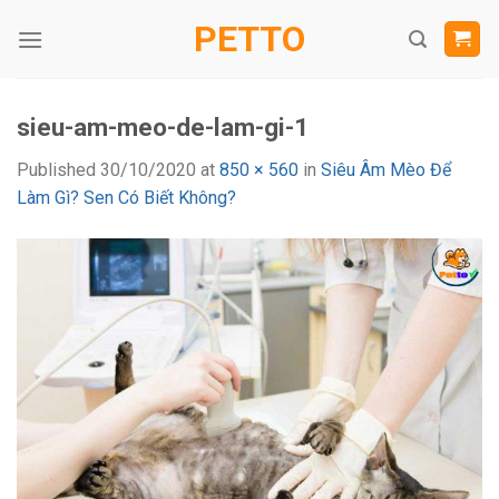
Skip
PETTO
to
content
sieu-am-meo-de-lam-gi-1
Published
30/10/2020
at
850 × 560
in
Siêu Âm Mèo Để
Làm Gì? Sen Có Biết Không?