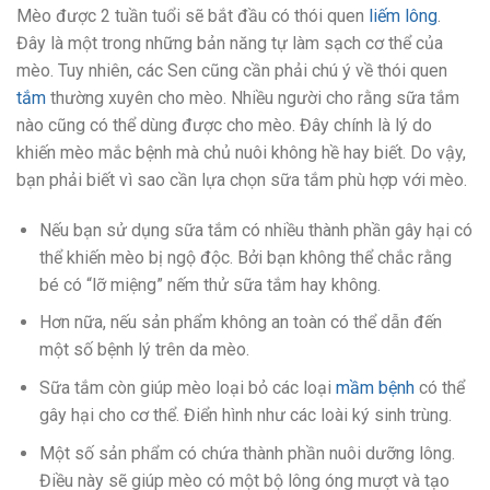
Mèo được 2 tuần tuổi sẽ bắt đầu có thói quen
liếm lông
.
Đây là một trong những bản năng tự làm sạch cơ thể của
mèo. Tuy nhiên, các Sen cũng cần phải chú ý về thói quen
tắm
thường xuyên cho mèo. Nhiều người cho rằng sữa tắm
nào cũng có thể dùng được cho mèo. Đây chính là lý do
khiến mèo mắc bệnh mà chủ nuôi không hề hay biết. Do vậy,
bạn phải biết vì sao cần lựa chọn sữa tắm phù hợp với mèo.
Nếu bạn sử dụng sữa tắm có nhiều thành phần gây hại có
thể khiến mèo bị ngộ độc. Bởi bạn không thể chắc rằng
bé có “lỡ miệng” nếm thử sữa tắm hay không.
Hơn nữa, nếu sản phẩm không an toàn có thể dẫn đến
một số bệnh lý trên da mèo.
Sữa tắm còn giúp mèo loại bỏ các loại
mầm bệnh
có thể
gây hại cho cơ thể. Điển hình như các loài ký sinh trùng.
Một số sản phẩm có chứa thành phần nuôi dưỡng lông.
Điều này sẽ giúp mèo có một bộ lông óng mượt và tạo