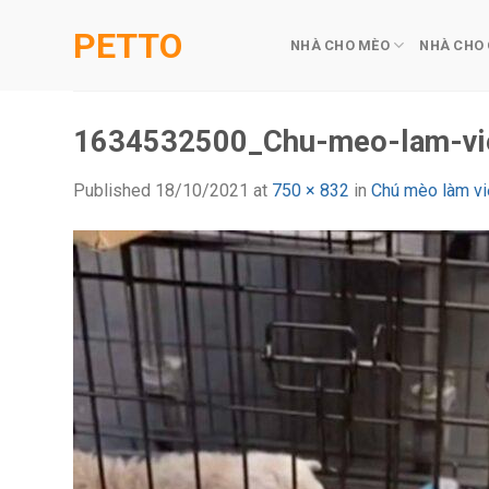
Skip
PETTO
to
NHÀ CHO MÈO
NHÀ CHO
content
1634532500_Chu-meo-lam-viec
Published
18/10/2021
at
750 × 832
in
Chú mèo làm việ