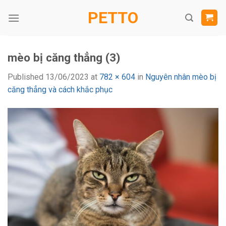
Skip
PETTO
to
content
mèo bị căng thẳng (3)
Published
13/06/2023
at
782 × 604
in
Nguyên nhân mèo bị
căng thẳng và cách khắc phục