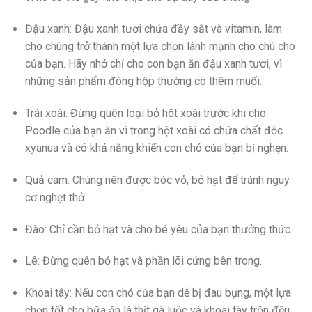
Đậu xanh: Đậu xanh tươi chứa đầy sắt và vitamin, làm
cho chúng trở thành một lựa chọn lành mạnh cho chú chó
của bạn. Hãy nhớ chỉ cho con bạn ăn đậu xanh tươi, vì
những sản phẩm đóng hộp thường có thêm muối.
Trái xoài: Đừng quên loại bỏ hột xoài trước khi cho
Poodle của bạn ăn vì trong hột xoài có chứa chất độc
xyanua và có khả năng khiến con chó của bạn bị nghẹn.
Quả cam: Chúng nên được bóc vỏ, bỏ hạt để tránh nguy
cơ nghẹt thở.
Đào: Chỉ cần bỏ hạt và cho bé yêu của bạn thưởng thức.
Lê: Đừng quên bỏ hạt và phần lõi cứng bên trong.
Khoai tây: Nếu con chó của bạn dễ bị đau bụng, một lựa
chọn tốt cho bữa ăn là thịt gà luộc và khoai tây trộn đều