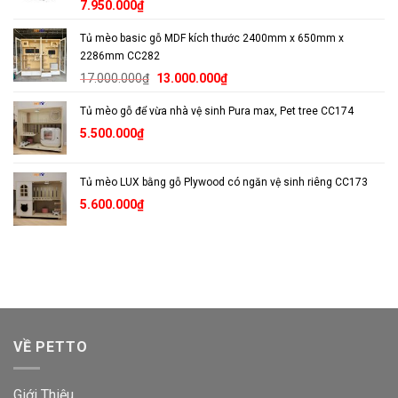
7.950.000
₫
Tủ mèo basic gỗ MDF kích thước 2400mm x 650mm x
2286mm CC282
Giá
Giá
17.000.000
₫
13.000.000
₫
gốc
hiện
Tủ mèo gỗ để vừa nhà vệ sinh Pura max, Pet tree CC174
là:
tại
17.000.000₫.
là:
5.500.000
₫
13.000.000₫.
Tủ mèo LUX bằng gỗ Plywood có ngăn vệ sinh riêng CC173
5.600.000
₫
VỀ PETTO
Giới Thiệu