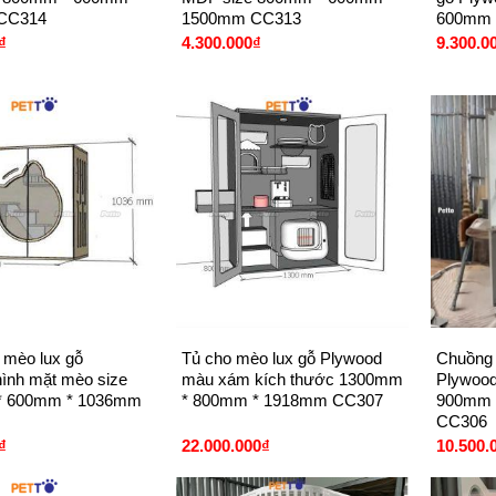
CC314
1500mm CC313
600mm 
₫
4.300.000
₫
9.300.0
+
+
 mèo lux gỗ
Tủ cho mèo lux gỗ Plywood
Chuồng 
ình mặt mèo size
màu xám kích thước 1300mm
Plywood
* 600mm * 1036mm
* 800mm * 1918mm CC307
900mm 
CC306
₫
22.000.000
₫
10.500.