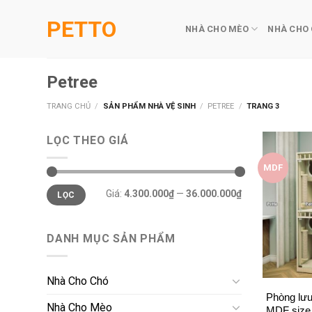
Skip
PETTO
to
NHÀ CHO MÈO
NHÀ CHO
content
Petree
TRANG CHỦ
/
SẢN PHẨM NHÀ VỆ SINH
/
PETREE
/
TRANG 3
LỌC THEO GIÁ
MDF
Giá
Giá
Giá:
4.300.000₫
—
36.000.000₫
LỌC
tối
tối
thiểu
đa
DANH MỤC SẢN PHẨM
+
Nhà Cho Chó
Phòng lưu
Nhà Cho Mèo
MDF size