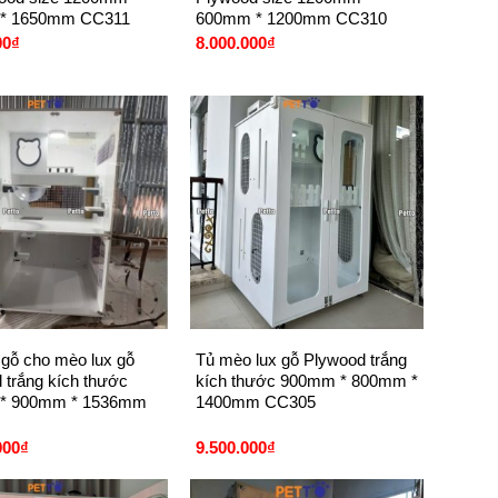
* 1650mm CC311
600mm * 1200mm CC310
00
₫
8.000.000
₫
+
gỗ cho mèo lux gỗ
Tủ mèo lux gỗ Plywood trắng
 trắng kích thước
kích thước 900mm * 800mm *
* 900mm * 1536mm
1400mm CC305
000
₫
9.500.000
₫