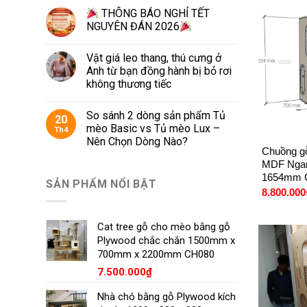
THÔNG BÁO NGHỈ TẾT
NGUYÊN ĐÁN 2026
Vật giá leo thang, thú cưng ở
Anh từ bạn đồng hành bị bỏ rơi
không thương tiếc
So sánh 2 dòng sản phẩm Tủ
20
+
mèo Basic vs Tủ mèo Lux –
Th4
Nên Chọn Dòng Nào?
Chuồng gỗ
MDF Ngan
1654mm 
SẢN PHẨM NỔI BẬT
8.800.000
Cat tree gỗ cho mèo bằng gỗ
Plywood chắc chắn 1500mm x
700mm x 2200mm CH080
7.500.000
₫
Nhà chó bằng gỗ Plywood kích