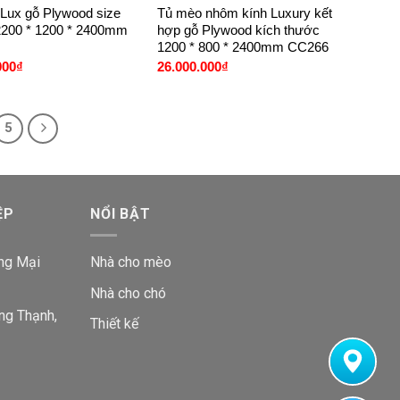
Lux gỗ Plywood size
Tủ mèo nhôm kính Luxury kết
200 * 1200 * 2400mm
hợp gỗ Plywood kích thước
1200 * 800 * 2400mm CC266
000
₫
26.000.000
₫
5
ỆP
NỔI BẬT
ng Mại
Nhà cho mèo
Nhà cho chó
ng Thạnh,
Thiết kế