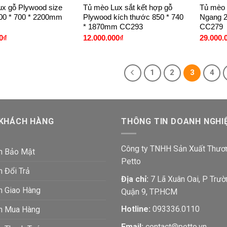
x gỗ Plywood size
Tủ mèo Lux sắt kết hợp gỗ
Tủ mèo 
00 * 700 * 2200mm
Plywood kích thước 850 * 740
Ngang 2
* 1870mm CC293
CC279
0
₫
12.000.000
₫
29.000.
1
2
3
4
 KHÁCH HÀNG
THÔNG TIN DOANH NGHI
Công ty TNHH Sản Xuất Thươ
h Bảo Mật
Petto
h Đổi Trả
Địa chỉ:
7 Lã Xuân Oai, P Trườ
h Giao Hàng
Quận 9, TP.HCM
Hotline:
093336.0110
ch Mua Hàng
Email:
contact@petto.vn