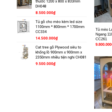
thước 1200 x 800 x 833mm
DH048
8.500.000
₫
+
Tủ gỗ cho mèo kèm led size
1100mm * 800mm * 1700mm
Tủ mèo Lu
CC334
Ngang 11
14.500.000
₫
CC261
9.800.000
Cat tree gỗ Plywood siêu to
khổng lồ 900mm x 900mm x
2350mm nhiều tiện nghi CH081
9.500.000
₫
+