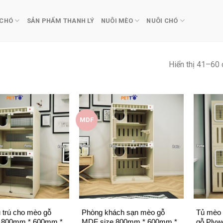
 CHÓ
SẢN PHẨM THANH LÝ
NUÔI MÈO
NUÔI CHÓ
Hiển thị 41–60 
MDF
+
+
 trú cho mèo gỗ
Phòng khách sạn mèo gỗ
Tủ mèo 
 800mm * 600mm *
MDF size 800mm * 600mm *
gỗ Plyw