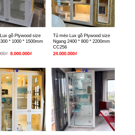
+
Lux gỗ Plywood size
Tủ mèo Lux gỗ Plywood size
300 * 1000 * 1500mm
Ngang 2400 * 800 * 2200mm
CC256
Giá
Giá
000
₫
8.000.000
₫
24.000.000
₫
gốc
hiện
là:
tại
12.000.000₫.
là:
8.000.000₫.
+