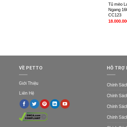
Tủ mèo Lu
Ngang 16
CC123
18.000.00
VỀ PETTO
HỖ TRỢ
Giới Thiệu
Chính Sác
Liên Hệ
Chính Sác
Chính Sác
Chính Sá