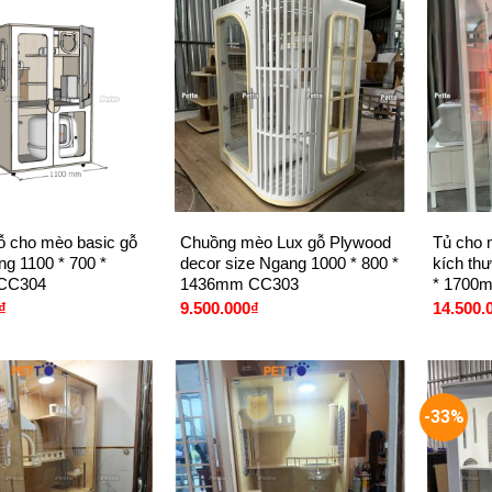
+
+
 cho mèo basic gỗ
Chuồng mèo Lux gỗ Plywood
Tủ cho 
g 1100 * 700 *
decor size Ngang 1000 * 800 *
kích t
CC304
1436mm CC303
* 1700
₫
9.500.000
₫
14.500.
-33%