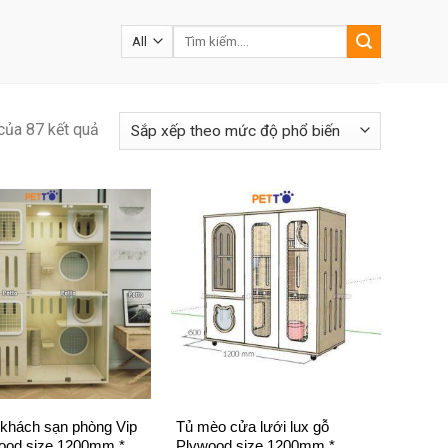
Tìm
kiếm:
của 87 kết quả
+
khách sạn phòng Vip
Tủ mèo cửa lưới lux gỗ
ood size 1200mm *
Plywood size 1200mm *