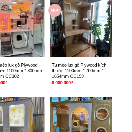
MDF
+
mèo lux gỗ Plywood
Tủ mèo lux gỗ Plywood kích
hước 1100mm * 800mm
thước 1100mm * 700mm *
mm CC302
1654mm CC199
000
₫
9.000.000
₫