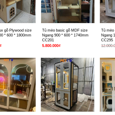
+
+
x gỗ Plywood size
Tủ mèo basic gỗ MDF size
Tủ mèo 
00 * 600 * 1800mm
Ngang 900 * 600 * 1740mm
Ngang 1
CC201
CC295
₫
5.800.000
₫
12.000.
+
+