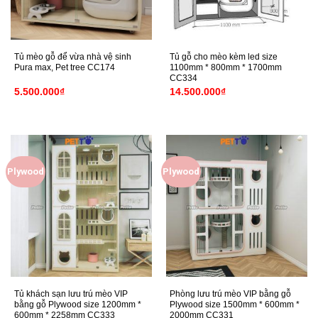
Tủ mèo gỗ để vừa nhà vệ sinh
Tủ gỗ cho mèo kèm led size
Pura max, Pet tree CC174
1100mm * 800mm * 1700mm
CC334
5.500.000
₫
14.500.000
₫
Plywood
Plywood
Tủ khách sạn lưu trú mèo VIP
Phòng lưu trú mèo VIP bằng gỗ
bằng gỗ Plywood size 1200mm *
Plywood size 1500mm * 600mm *
600mm * 2258mm CC333
2000mm CC331