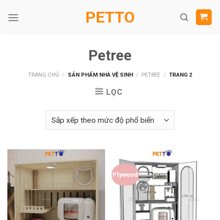
Skip
PETTO
to
content
Petree
TRANG CHỦ
/
SẢN PHẨM NHÀ VỆ SINH
/
PETREE
/
TRANG 2
LỌC
Plywood