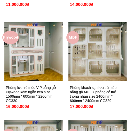
11.000.000
₫
14.000.000
₫
Plywood
MDF
Phòng lưu trú mèo VIP bằng gỗ
Phòng khách sạn lưu trú mèo
Plywood kèm ngăn kéo size
bằng gỗ MDF 7 phòng có thể
1500mm * 600mm * 2200mm
thông nhau size 2400mm *
CC330
600mm * 2400mm CC329
16.000.000
₫
17.000.000
₫