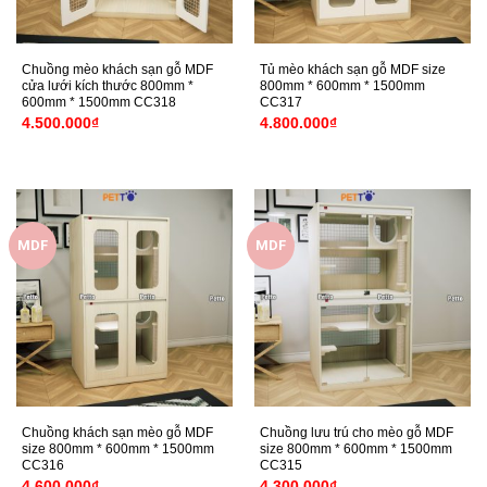
Chuồng mèo khách sạn gỗ MDF
Tủ mèo khách sạn gỗ MDF size
cửa lưới kích thước 800mm *
800mm * 600mm * 1500mm
600mm * 1500mm CC318
CC317
4.500.000
₫
4.800.000
₫
MDF
MDF
Chuồng khách sạn mèo gỗ MDF
Chuồng lưu trú cho mèo gỗ MDF
size 800mm * 600mm * 1500mm
size 800mm * 600mm * 1500mm
CC316
CC315
4.600.000
₫
4.300.000
₫