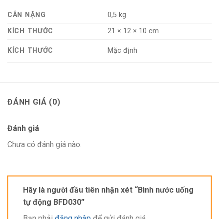
CÂN NẶNG
0,5 kg
KÍCH THƯỚC
21 × 12 × 10 cm
KÍCH THƯỚC
Mặc định
ĐÁNH GIÁ (0)
Bình nước uống tự động BFD030
Đánh giá
Bình uống nước cho chó mèo tự động giúp giữ nước luôn
Chưa có đánh giá nào.
sạch. Tạo thói quen chủ động uống nước theo nhu cầu rất
tốt cho sức khỏe của cún (lượng nước cún thu nhận không bị
thừa hay thiếu).
Hãy là người đầu tiên nhận xét “Bình nước uống
tự động BFD030”
Đặc biệt bạn có thể gắn bình uống nước tự động cho chó
mèo gắn vào chuồng rất gọn gàng. Cấu tạo nhỏ gọn, tiện lợi,
Bạn phải
đăng nhập
để gửi đánh giá.