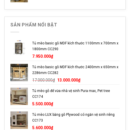
gốc
hiện
8.000.000₫.
trình vận chuyển.
là:
tại
3.200.000₫.
là:
Liên Hệ
2.950.000₫.
SẢN PHẨM NỔI BẬT
Địa Chỉ: 658 Đỗ Xuân Hợp, P.Phước Bình, Q9, TP.HCM
Đặt hàng qua hotline: 093336.0110.
Tủ mèo basic gỗ MDF kích thước 1100mm x 700mm x
1800mm CC290
Email:
contact@petto.vn
7.950.000
₫
Đặt hàng qua kênh
Tủ mèo basic gỗ MDF kích thước 2400mm x 650mm x
facebook:
https://www.facebook.com/petto.com.vn/
2286mm CC282
Giá
Giá
17.000.000
₫
13.000.000
₫
gốc
hiện
Tủ mèo gỗ để vừa nhà vệ sinh Pura max, Pet tree
là:
tại
CC174
17.000.000₫.
là:
13.000.000₫.
5.500.000
₫
Tủ mèo LUX bằng gỗ Plywood có ngăn vệ sinh riêng
CC173
5.600.000
₫