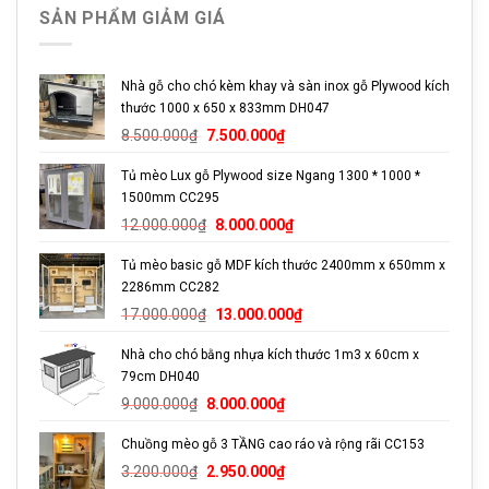
Ưu Điểm Sản Phẩm
SẢN PHẨM GIẢM GIÁ
Thiết kế gọn gàng tiện lợi.
Chất liệu nhựa cao cấp siêu bền.
Nhà gỗ cho chó kèm khay và sàn inox gỗ Plywood kích
thước 1000 x 650 x 833mm DH047
Dễ dàng vệ sinh và vận chuyển.
Giá
Giá
8.500.000
₫
7.500.000
₫
Độ bền cao so với các sản phẩm cùng loại.
gốc
hiện
Tủ mèo Lux gỗ Plywood size Ngang 1300 * 1000 *
là:
tại
Giá cả rất cạnh tranh.
1500mm CC295
8.500.000₫.
là:
Giá
Giá
7.500.000₫.
12.000.000
₫
8.000.000
₫
Kích Thước Sản Phẩm
gốc
hiện
Tủ mèo basic gỗ MDF kích thước 2400mm x 650mm x
là:
tại
Kích thước: 21*12*21.
2286mm CC282
12.000.000₫.
là:
Giá
Giá
8.000.000₫.
17.000.000
₫
13.000.000
₫
Phù hợp với mèo mọi lứa tuổi.
gốc
hiện
Chất liệu: Nhựa cao cấp
Nhà cho chó bằng nhựa kích thước 1m3 x 60cm x
là:
tại
79cm DH040
17.000.000₫.
là:
Giá
Giá
Cam Kết Chất Lượng
13.000.000₫.
9.000.000
₫
8.000.000
₫
gốc
hiện
Tại
PETTO
, các sản phẩm được đổi trả hoặc hoàn tiền
Chuồng mèo gỗ 3 TẦNG cao ráo và rộng rãi CC153
là:
tại
Giá
Giá
100% nếu có sai sót về chất lượng hoặc hư hỏng trong quá
9.000.000₫.
là:
3.200.000
₫
2.950.000
₫