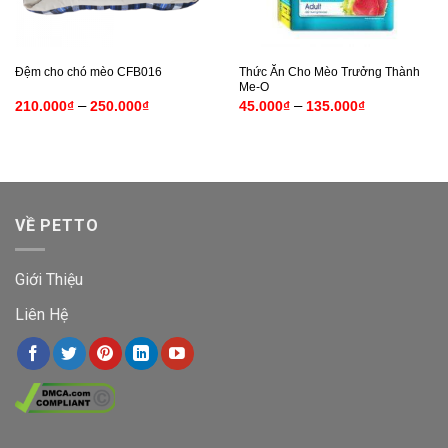
Thức Ăn Cho Mèo Trưởng Thành
Đệm cho chó mèo CFB016
Me-O
Khoảng
Khoảng
–
–
210.000
₫
250.000
₫
45.000
₫
135.000
₫
giá:
giá:
từ
từ
210.000₫
45.000₫
đến
đến
250.000₫
135.000₫
VỀ PETTO
Giới Thiệu
Liên Hệ