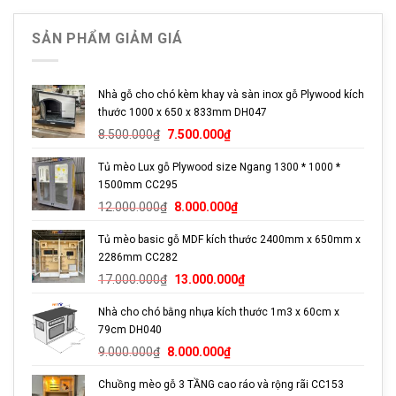
SẢN PHẨM GIẢM GIÁ
Nhà gỗ cho chó kèm khay và sàn inox gỗ Plywood kích
thước 1000 x 650 x 833mm DH047
Giá
Giá
8.500.000
₫
7.500.000
₫
gốc
hiện
Tủ mèo Lux gỗ Plywood size Ngang 1300 * 1000 *
là:
tại
1500mm CC295
8.500.000₫.
là:
Giá
Giá
7.500.000₫.
12.000.000
₫
8.000.000
₫
gốc
hiện
Tủ mèo basic gỗ MDF kích thước 2400mm x 650mm x
là:
tại
2286mm CC282
12.000.000₫.
là:
Giá
Giá
8.000.000₫.
17.000.000
₫
13.000.000
₫
gốc
hiện
Khay được thiết kế có vành xung quanh chậu ,để khi chó bới cát không bị
văng ra ngoài
Nhà cho chó bằng nhựa kích thước 1m3 x 60cm x
là:
tại
79cm DH040
17.000.000₫.
là:
Giá
Giá
13.000.000₫.
9.000.000
₫
8.000.000
₫
gốc
hiện
Chuồng mèo gỗ 3 TẦNG cao ráo và rộng rãi CC153
là:
tại