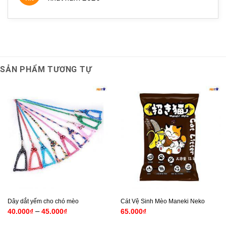
Đặt hàng qua hotline: 093336.0110
Email:
contact@petto.vn
Đặt hàng qua kênh
SẢN PHẨM TƯƠNG TỰ
facebook:
https://www.facebook.com/petto.com.vn/
Dây dắt yếm cho chó mèo
Cát Vệ Sinh Mèo Maneki Neko
Khoảng
–
40.000
₫
45.000
₫
65.000
₫
giá:
từ