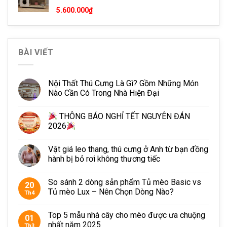
Tính thẩm mỹ cao, phù hợp với không gian hiện đại.
5.600.000
₫
Dễ dàng vệ sinh và vận chuyển.
Giá cả phù hợp với mọi đối tượng
BÀI VIẾT
Kích Thước Sản Phẩm
Kích thước size M: 50*38*10.
Nội Thất Thú Cưng Là Gì? Gồm Những Món
Nào Cần Có Trong Nhà Hiện Đại
Chất lượng nhựa bền, đẹp, lỳ.
THÔNG BÁO NGHỈ TẾT NGUYÊN ĐÁN
Cam Kết Chất Lượng
2026
Tại PETTO,
khay vệ sinh cho mèo
,
trụ cào móng cho
Vật giá leo thang, thú cưng ở Anh từ bạn đồng
mèo, đồ cào móng, nhà cây cho mèo
được đổi trả hoặc
hành bị bỏ rơi không thương tiếc
hoàn tiền 100% nếu có sai sót về chất lượng hoặc hư hỏng
trong quá trình vận chuyển.
So sánh 2 dòng sản phẩm Tủ mèo Basic vs
20
Tủ mèo Lux – Nên Chọn Dòng Nào?
Th4
Liên Hệ
Địa Chỉ: 658 Đỗ Xuân Hợp, P.Phước Bình, Q9, TP.HCM
Top 5 mẫu nhà cây cho mèo được ưa chuộng
01
nhất năm 2025
Th3