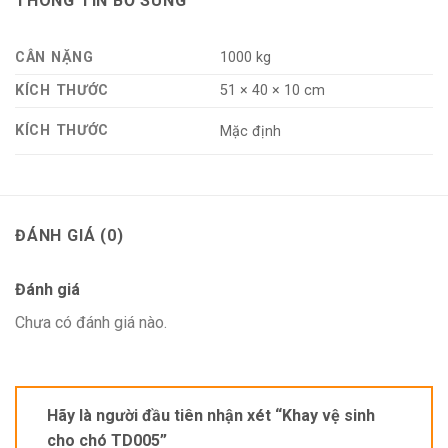
THÔNG TIN BỔ SUNG
CÂN NẶNG
1000 kg
KÍCH THƯỚC
51 × 40 × 10 cm
KÍCH THƯỚC
Mặc định
Sản phẩm này sẽ giúp chó của bạn giải tỏa đúng chỗ không bày bừa ra
nhà.
ĐÁNH GIÁ (0)
Đánh giá
Chưa có đánh giá nào.
Từ nay bạn sẽ không còn bận tâm khi chúng đi vệ sinh, Chú
mèo bạn nuôi sẽ không còn vụng về khi đi vệ sinh thường
hay rơi sản phẩm nặng nhẹ ra ngoài.
Hãy là người đầu tiên nhận xét “Khay vệ sinh
Cách Sử Dụng Khay Vệ Sinh Cho Chó
cho chó TD005”