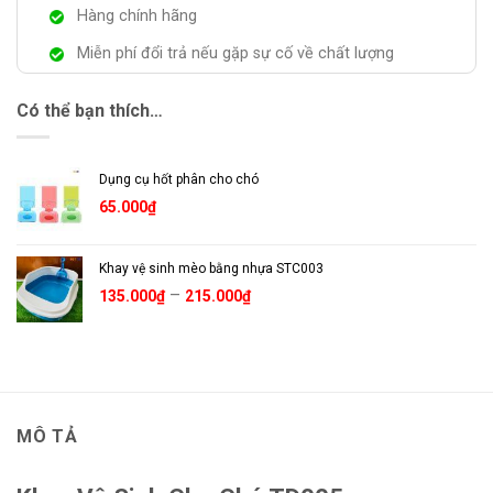
Hàng chính hãng
Miễn phí đổi trả nếu gặp sự cố về chất lượng
Có thể bạn thích…
Dụng cụ hốt phân cho chó
65.000
₫
Khay vệ sinh mèo bằng nhựa STC003
Khoảng
–
135.000
₫
215.000
₫
giá:
từ
135.000₫
đến
215.000₫
MÔ TẢ