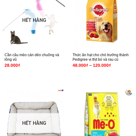
HẾT HÀNG
Cần câu mèo cán dẻo chuông và
Thức ăn hạt cho chó trưởng thành
lông vũ
Pedigree vị thịt bò và rau củ
Khoảng
–
28.000
₫
48.000
₫
120.000
₫
giá:
từ
48.000₫
đến
120.000₫
HẾT HÀNG