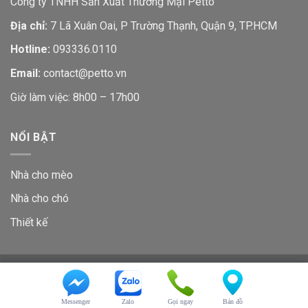
Công ty TNHH Sản Xuất Thương Mại Petto
Địa chỉ:
7 Lã Xuân Oai, P Trường Thạnh, Quận 9, TP.HCM
Hotline:
093336.0110
Email:
contact@petto.vn
Giờ làm việc: 8h00 – 17h00
NỔI BẬT
Nhà cho mèo
Nhà cho chó
Thiết kế
GIỚI THIỆU
LIÊN HỆ
Copyright 2026 ©
Petto
Messenger
Zalo
Gọi ngay
Bản đồ