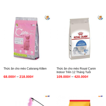
40.000₫
đến
45.000₫
Thức ăn cho mèo Royal Canin
Thức ăn cho mèo Catsrang Kitten
Indoor Trên 12 Tháng Tuổi
Khoảng
Khoảng
–
–
68.000
₫
218.000
₫
109.000
₫
420.000
₫
giá:
giá:
từ
từ
68.000₫
109.000₫
đến
đến
218.000₫
420.000₫