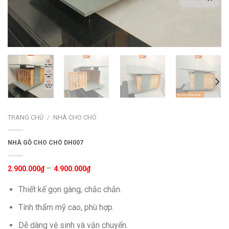
TRANG CHỦ
/
NHÀ CHO CHÓ
NHÀ GỖ CHO CHÓ DH007
Khoảng
–
2.900.000
₫
4.900.000
₫
giá:
từ
Thiết kế gọn gàng, chắc chắn.
2.900.000₫
đến
Tính thẩm mỹ cao, phù hợp.
4.900.000₫
Dễ dàng vệ sinh và vận chuyển.