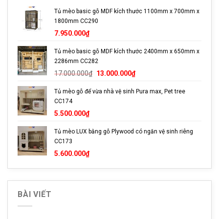
Sản phẩm có nhiều kích cỡ giúp bạn thoải mái lựa chọn.
Tủ mèo basic gỗ MDF kích thước 1100mm x 700mm x
1800mm CC290
Giá cả phù hợp với mọi đối tượng.
7.950.000
₫
Thông Số Kỹ Thuật
Tủ mèo basic gỗ MDF kích thước 2400mm x 650mm x
2286mm CC282
Giá
Giá
17.000.000
₫
13.000.000
₫
gốc
hiện
Tủ mèo gỗ để vừa nhà vệ sinh Pura max, Pet tree
là:
tại
CC174
17.000.000₫.
là:
13.000.000₫.
5.500.000
₫
Tủ mèo LUX bằng gỗ Plywood có ngăn vệ sinh riêng
CC173
5.600.000
₫
BÀI VIẾT