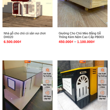
Nhà gỗ cho chó có sân vui chơi
Giường Cho Chó Mèo Bằng Gỗ
DH020
Thông Kèm Nệm Cao Cấp PB003
Khoảng
–
6.500.000
₫
450.000
₫
1.100.000
₫
giá:
từ
450.000₫
đến
1.100.00