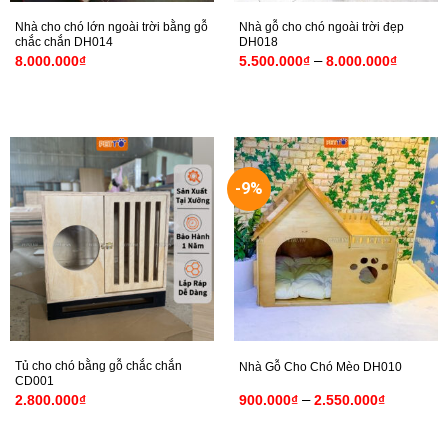
Nhà cho chó lớn ngoài trời bằng gỗ
Nhà gỗ cho chó ngoài trời đẹp
chắc chắn DH014
DH018
Khoảng
–
8.000.000
₫
5.500.000
₫
8.000.000
₫
giá:
từ
5.500.0
đến
8.000.0
-9%
Tủ cho chó bằng gỗ chắc chắn
Nhà Gỗ Cho Chó Mèo DH010
CD001
Khoảng
–
2.800.000
₫
900.000
₫
2.550.000
₫
giá:
từ
900.000₫