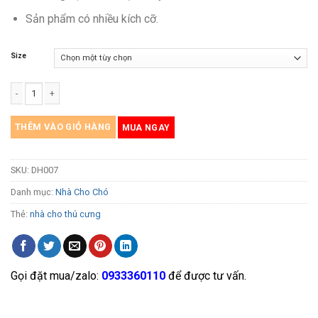
Sản phẩm có nhiều kích cỡ.
Size
Nhà Gỗ Cho Chó DH007 số lượng
THÊM VÀO GIỎ HÀNG
MUA NGAY
SKU:
DH007
Danh mục:
Nhà Cho Chó
Thẻ:
nhà cho thú cưng
Gọi đặt mua/zalo:
0933360110
để được tư vấn.