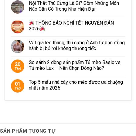
Nội Thất Thú Cưng Là Gì? Gồm Những Món
Nào Cần Có Trong Nhà Hiện Đại
THÔNG BÁO NGHỈ TẾT NGUYÊN ĐÁN
2026
Nhà gỗ cho chó DH007 phù hợp với mọi chú chó
Vật giá leo thang, thú cưng ở Anh từ bạn đồng
hành bị bỏ rơi không thương tiếc
Size M: D60 x R50 x C55cm (Phù hợp với các boss có
cân nặng < 9kg)
So sánh 2 dòng sản phẩm Tủ mèo Basic vs
20
Tủ mèo Lux – Nên Chọn Dòng Nào?
Size L: D75 x R60 x C65cm (Phù hợp với các boss có
Th4
cân nặng từ 10kg – 20kg)
Top 5 mẫu nhà cây cho mèo được ưa chuộng
01
Size XL: D85 x R70 x C77cm (Phù hợp với các boss có
nhất năm 2025
Th3
cân nặng 20kg – 30kg)
Chất liệu: Plywood siêu bền, thẩm mỹ cao.
Cam Kết Chất Lượng
Tại PETTO, các sản phẩm
nhà gỗ cho chó
được đổi trả
SẢN PHẨM TƯƠNG TỰ