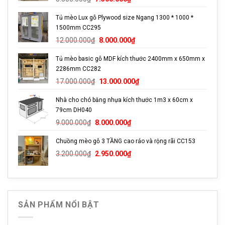
gốc
hiện
Tủ mèo Lux gỗ Plywood size Ngang 1300 * 1000 *
là:
tại
1500mm CC295
8.500.000₫.
là:
Giá
Giá
7.500.000₫.
12.000.000
₫
8.000.000
₫
gốc
hiện
Tủ mèo basic gỗ MDF kích thước 2400mm x 650mm x
là:
tại
2286mm CC282
12.000.000₫.
là:
Giá
Giá
8.000.000₫.
17.000.000
₫
13.000.000
₫
gốc
hiện
Sản phẩm sử dụng chất liệu có độ bền và tính thẩm mỹ cao.
Nhà cho chó bằng nhựa kích thước 1m3 x 60cm x
là:
tại
79cm DH040
17.000.000₫.
là:
Ưu Điểm Sản Phẩm
Giá
Giá
13.000.000₫.
9.000.000
₫
8.000.000
₫
gốc
hiện
Thiết kế gọn gàng, chắc chắn, có thể đặt ở bất kì vị trí nào
Chuồng mèo gỗ 3 TẦNG cao ráo và rộng rãi CC153
là:
tại
trong nhà
Giá
Giá
9.000.000₫.
là:
3.200.000
₫
2.950.000
₫
gốc
hiện
8.000.000₫.
Độ bền cao so với các sản phẩm cùng loại được thiết kế
là:
tại
bằng chất liệu khác.
3.200.000₫.
là:
2.950.000₫.
Tính thẩm mỹ cao, phù hợp với không gian hiện đại.
SẢN PHẨM NỔI BẬT
Dễ dàng vệ sinh và vận chuyển.