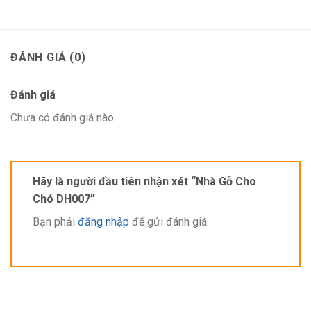
ĐÁNH GIÁ (0)
Đánh giá
Chưa có đánh giá nào.
Nhà gỗ chó mèo DH007 được thiết kế theo phong cách châu
Âu.
Hãy là người đầu tiên nhận xét “Nhà Gỗ Cho
Đặc Điểm Sản Phẩm
Chó DH007”
Chất Liệu
Bạn phải
đăng nhập
để gửi đánh giá.
Sản phẩm
nhà cho chó bằng gỗ
được sản xuất từ chất liệu
Plywood siêu bền. Đây là loại chất liệu được ưa chuộng nhất
trên thị trường nhà cho thú cưng hiện nay bởi độ bền, an toàn
cũng như tính thẩm mỹ cao.