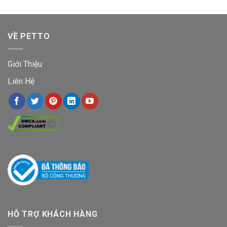
đến
2.550.00
VỀ PETTO
Giới Thiệu
Liên Hệ
HỖ TRỢ KHÁCH HÀNG