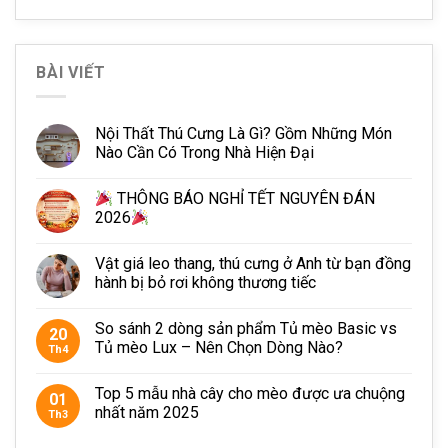
Đặt hàng qua hotline: 093336.0110
BÀI VIẾT
Email:
contact@petto.vn
Đặt hàng qua kênh
Nội Thất Thú Cưng Là Gì? Gồm Những Món
Nào Cần Có Trong Nhà Hiện Đại
facebook:
https://www.facebook.com/petto.com.vn/
THÔNG BÁO NGHỈ TẾT NGUYÊN ĐÁN
2026
Vật giá leo thang, thú cưng ở Anh từ bạn đồng
hành bị bỏ rơi không thương tiếc
So sánh 2 dòng sản phẩm Tủ mèo Basic vs
20
Tủ mèo Lux – Nên Chọn Dòng Nào?
Th4
Top 5 mẫu nhà cây cho mèo được ưa chuộng
01
nhất năm 2025
Th3