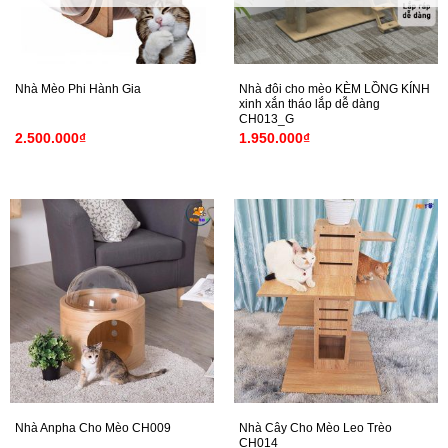
KHÔNG sử dụng giấy carton.
Liên Hệ
Địa Chỉ: 658 Đỗ Xuân Hợp, P.Phước Bình, Q9, TP.HCM
Nhà đôi cho mèo KÈM LỒNG KÍNH
Nhà Mèo Phi Hành Gia
xinh xắn tháo lắp dễ dàng
CH013_G
Đặt hàng qua hotline: 093336.0110.
2.500.000
₫
1.950.000
₫
Email:
contact@petto.vn
Đặt hàng qua kênh
facebook:
https://www.facebook.com/petto.com.vn/
Nhà Cây Cho Mèo Leo Trèo
Nhà Anpha Cho Mèo CH009
CH014