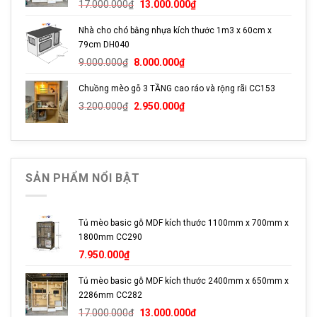
Giá
Giá
8.000.000₫.
17.000.000
₫
13.000.000
₫
Hệ thống cửa 2 cánh bằng kính cường lực mở tạo độ thoáng
gốc
hiện
khí cho ngôi nhà, giúp mèo dễ dàng quan sát bên ngoài.
Nhà cho chó bằng nhựa kích thước 1m3 x 60cm x
là:
tại
79cm DH040
17.000.000₫.
là:
Giá
Giá
13.000.000₫.
9.000.000
₫
8.000.000
₫
gốc
hiện
Chuồng mèo gỗ 3 TẦNG cao ráo và rộng rãi CC153
là:
tại
Giá
Giá
9.000.000₫.
là:
3.200.000
₫
2.950.000
₫
gốc
hiện
8.000.000₫.
là:
tại
3.200.000₫.
là:
2.950.000₫.
SẢN PHẨM NỔI BẬT
Tủ mèo basic gỗ MDF kích thước 1100mm x 700mm x
1800mm CC290
7.950.000
₫
Tủ mèo basic gỗ MDF kích thước 2400mm x 650mm x
2286mm CC282
Giá
Giá
17.000.000
₫
13.000.000
₫