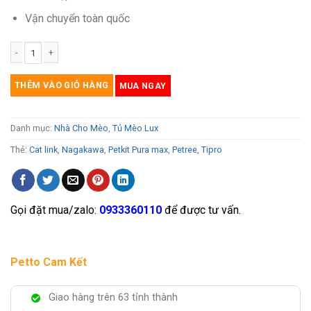
Vận chuyển toàn quốc
Tủ mèo 1 tầng kết hợp hộc mèo kèm đồ chơi cào móng CC030 số lượng
THÊM VÀO GIỎ HÀNG
MUA NGAY
Danh mục:
Nhà Cho Mèo
,
Tủ Mèo Lux
Thẻ:
Cat link
,
Nagakawa
,
Petkit Pura max
,
Petree
,
Tipro
Gọi đặt mua/zalo:
0933360110
để được tư vấn.
Petto Cam Kết
Giao hàng trên 63 tỉnh thành