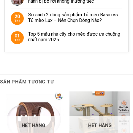
hành bị bỏ rơi không thương tiếc
bằng chất liệu khác.
So sánh 2 dòng sản phẩm Tủ mèo Basic vs
20
Tính thẩm mỹ cao, phù hợp với không gian hiện đại.
Tủ mèo Lux – Nên Chọn Dòng Nào?
Th4
Dễ dàng vệ sinh và vận chuyển.
Top 5 mẫu nhà cây cho mèo được ưa chuộng
01
Giá cả phù hợp với mọi đối tượng.
nhất năm 2025
Th3
Thông số kĩ thuật
Kích thước sản phẩm: 150cm * 80cm * 80 cm
Chất liệu : gỗ plywood.
Độ dày gỗ : 18mm.
SẢN PHẨM TƯƠNG TỰ
Bảo hành : 1 năm
Cam kết của petto
Sản phẩm đúng như hình.
BẢO HÀNH 1 NĂM.
HẾT HÀNG
HẾT HÀNG