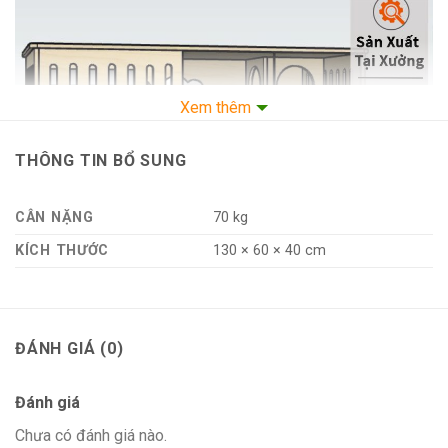
Xem thêm
THÔNG TIN BỔ SUNG
CÂN NẶNG
70 kg
KÍCH THƯỚC
130 × 60 × 40 cm
ĐÁNH GIÁ (0)
Tủ mèo 1 tầng kết hợp hộc mèo kèm đồ chơi cào móng
CC030
Đánh giá
Chưa có đánh giá nào.