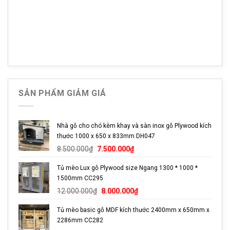
SẢN PHẨM GIẢM GIÁ
Tủ nuôi mèo được sử dụng chất liệu gỗ plywood cao cấp,
thoáng mát, sạch sẽ, phù hợp với khí hậu nhiệt đới nóng ẩm
Nhà gỗ cho chó kèm khay và sàn inox gỗ Plywood kích
của Việt Nam
thước 1000 x 650 x 833mm DH047
Giá
Giá
8.500.000
₫
7.500.000
₫
gốc
hiện
Thiết kế tủ mèo xinh xắn
Tủ mèo Lux gỗ Plywood size Ngang 1300 * 1000 *
là:
tại
1500mm CC295
8.500.000₫.
là:
Tủ gỗ nuôi mèo thiết kế 1 tầng kèm hộc mèo trên cao độc
Giá
Giá
7.500.000₫.
12.000.000
₫
8.000.000
₫
đáo, rộng lớn nên thích hợp với những gia đình mèo đông
gốc
hiện
thành viên. Toàn bộ nhà mèo được sửa dụng gỗ Plywood,
Tủ mèo basic gỗ MDF kích thước 2400mm x 650mm x
là:
tại
đảm bảo độ bền vượt thời gian.
2286mm CC282
12.000.000₫.
là: