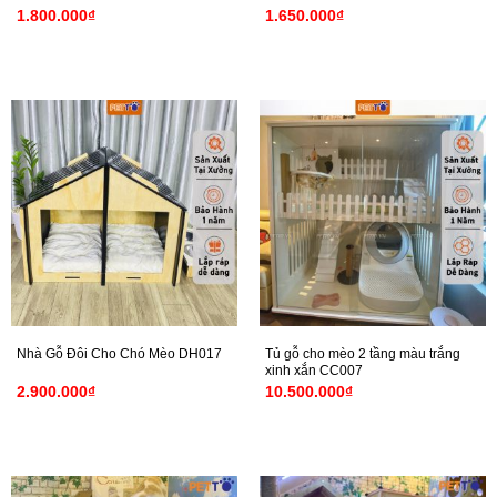
1.800.000
₫
1.650.000
₫
Tủ gỗ cho mèo 2 tầng màu trắng
Nhà Gỗ Đôi Cho Chó Mèo DH017
xinh xắn CC007
2.900.000
₫
10.500.000
₫