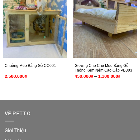
Giường Cho Chó Mèo Bằng Gỗ
Chuồng Mèo Bằng Gỗ CC001
Thông Kèm Nệm Cao Cấp PB003
Khoảng
–
2.500.000
₫
450.000
₫
1.100.000
₫
giá:
từ
450.000₫
đến
1.100.00
VỀ PETTO
Giới Thiệu