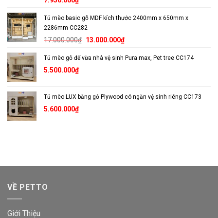
Tủ mèo basic gỗ MDF kích thước 2400mm x 650mm x
2286mm CC282
Giá
Giá
17.000.000
₫
13.000.000
₫
gốc
hiện
Tủ mèo gỗ để vừa nhà vệ sinh Pura max, Pet tree CC174
là:
tại
17.000.000₫.
là:
5.500.000
₫
13.000.000₫.
Tủ mèo LUX bằng gỗ Plywood có ngăn vệ sinh riêng CC173
5.600.000
₫
VỀ PETTO
Giới Thiệu