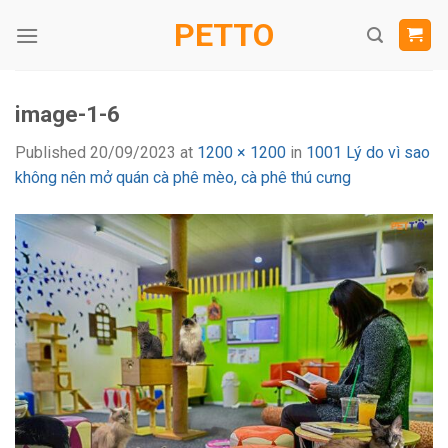
Skip
PETTO
to
content
image-1-6
Published
20/09/2023
at
1200 × 1200
in
1001 Lý do vì sao
không nên mở quán cà phê mèo, cà phê thú cưng