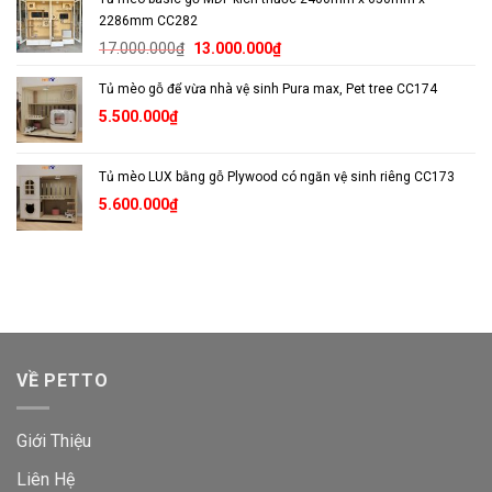
2286mm CC282
Giá
Giá
17.000.000
₫
13.000.000
₫
gốc
hiện
Tủ mèo gỗ để vừa nhà vệ sinh Pura max, Pet tree CC174
là:
tại
17.000.000₫.
là:
5.500.000
₫
13.000.000₫.
Tủ mèo LUX bằng gỗ Plywood có ngăn vệ sinh riêng CC173
5.600.000
₫
VỀ PETTO
Giới Thiệu
Liên Hệ