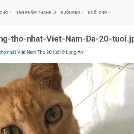
 CHÓ
SẢN PHẨM THANH LÝ
NUÔI MÈO
NUÔI CHÓ
-tho-nhat-Viet-Nam-Da-20-tuoi.j
họ nhất Việt Nam Thọ 20 tuổi ở Long An