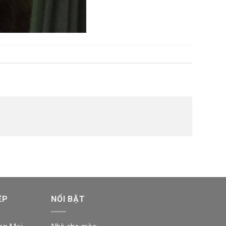
ỆP
NỔI BẬT