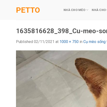
Skip
PETTO
to
NHÀ CHO MÈO
NHÀ CHO
content
1635816628_398_Cu-meo-song
Published
02/11/2021
at
1000 × 750
in
Cụ mèo sống t