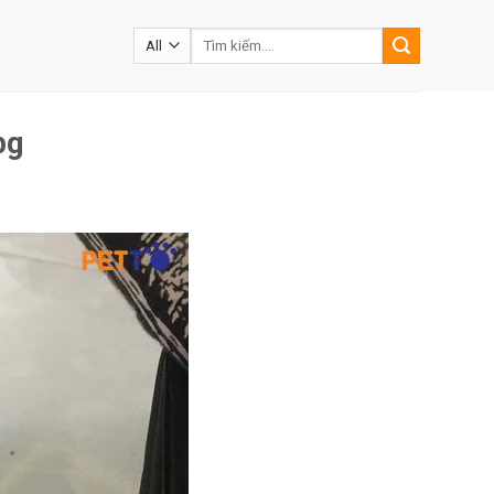
Tìm
kiếm:
pg