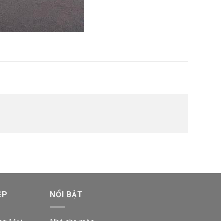
ỆP
NỔI BẬT