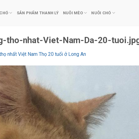
 CHÓ
SẢN PHẨM THANH LÝ
NUÔI MÈO
NUÔI CHÓ
tho-nhat-Viet-Nam-Da-20-tuoi.jp
họ nhất Việt Nam Thọ 20 tuổi ở Long An