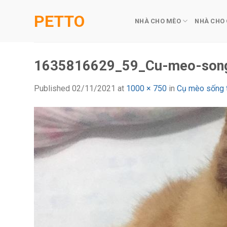
Skip
PETTO
to
NHÀ CHO MÈO
NHÀ CHO
content
1635816629_59_Cu-meo-song-
Published
02/11/2021
at
1000 × 750
in
Cụ mèo sống t