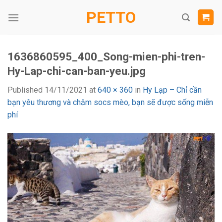
Skip
PETTO
to
content
1636860595_400_Song-mien-phi-tren-
Hy-Lap-chi-can-ban-yeu.jpg
Published
14/11/2021
at
640 × 360
in
Hy Lạp – Chỉ cần
bạn yêu thương và chăm socs mèo, bạn sẽ được sống miễn
phí