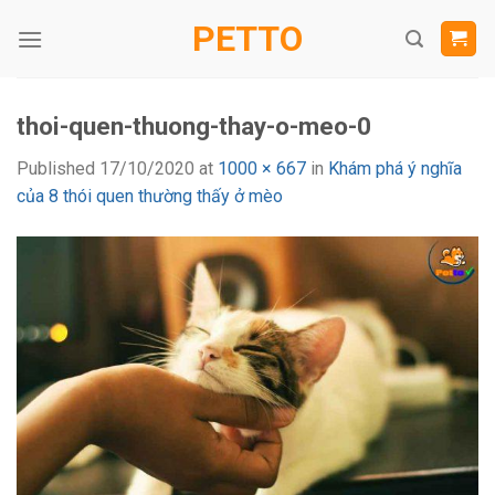
Skip
PETTO
to
content
thoi-quen-thuong-thay-o-meo-0
Published
17/10/2020
at
1000 × 667
in
Khám phá ý nghĩa
của 8 thói quen thường thấy ở mèo