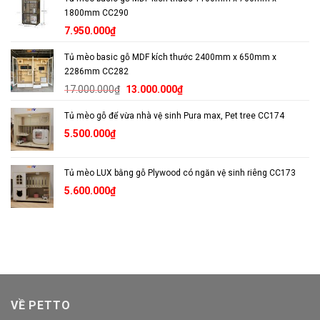
1800mm CC290
7.950.000
₫
Tủ mèo basic gỗ MDF kích thước 2400mm x 650mm x
2286mm CC282
Giá
Giá
17.000.000
₫
13.000.000
₫
gốc
hiện
Tủ mèo gỗ để vừa nhà vệ sinh Pura max, Pet tree CC174
là:
tại
17.000.000₫.
là:
5.500.000
₫
13.000.000₫.
Tủ mèo LUX bằng gỗ Plywood có ngăn vệ sinh riêng CC173
5.600.000
₫
VỀ PETTO