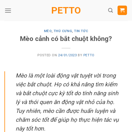
Skip
PETTO
to
content
MÈO
,
THÚ CƯNG
,
TIN TỨC
Mèo cảnh có bắt chuột không?
POSTED ON
24/01/2023
BY
PETTO
Mèo là một loài động vật tuyệt vời trong
việc bắt chuột. Họ có khả năng tìm kiếm
và bắt chuột cực kỳ tốt do tính năng sinh
lý và thói quen ăn động vật nhỏ của họ.
Tuy nhiên, mèo cần được huấn luyện và
chăm sóc tốt để giúp họ thực hiện tác vụ
này tốt hơn.