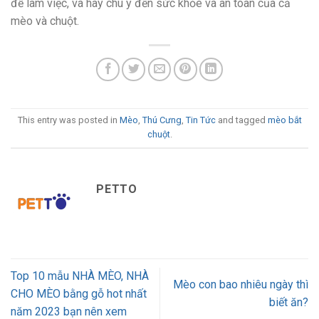
để làm việc, và hãy chú ý đến sức khỏe và an toàn của cả
mèo và chuột.
This entry was posted in
Mèo
,
Thú Cưng
,
Tin Tức
and tagged
mèo bắt
chuột
.
PETTO
Top 10 mẫu NHÀ MÈO, NHÀ
Mèo con bao nhiêu ngày thì
CHO MÈO bằng gỗ hot nhất
biết ăn?
năm 2023 bạn nên xem