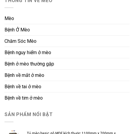
THÔNG TIN VỀ MÈO
Mèo
Bệnh Ở Mèo
Chăm Sóc Mèo
Bệnh nguy hiểm ở mèo
Bệnh ở mèo thường gặp
Bệnh về mắt ở mèo
Bệnh về tai ở mèo
Bệnh về tim ở mèo
SẢN PHẨM NỔI BẬT
Tủ mèo basic gỗ MDF kích thước 1100mm x 700mm x