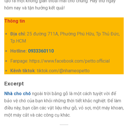
tạo ra một không gian thoải mái cho chúng. Hãy thử ngay
hôm nay và tận hưởng kết quả!
Thông tin
Địa chỉ:
25 đường 711A, Phường Phú Hữu, Tp Thủ Đức,
Tp.HCM
Hotline:
0933360110
Fanpage: https://www.facebook.com/petto.official
Kênh tiktok
: tiktok.com/@nhameopetto
Excerpt
Nhà cho chó
ngoài trời bằng gỗ là một cách tuyệt vời để
bảo vệ chó của bạn khỏi những thời tiết khắc nghiệt. Để làm
điều này, bạn cần các vật liệu như gỗ, vỏ sợi, một máy khoan,
một máy cắt và các công cụ khác.