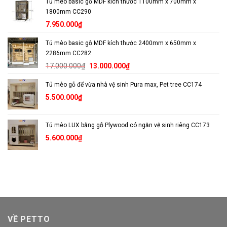
Tủ mèo basic gỗ MDF kích thước 1100mm x 700mm x
1800mm CC290
7.950.000
₫
Tủ mèo basic gỗ MDF kích thước 2400mm x 650mm x
2286mm CC282
Giá
Giá
17.000.000
₫
13.000.000
₫
gốc
hiện
Tủ mèo gỗ để vừa nhà vệ sinh Pura max, Pet tree CC174
là:
tại
17.000.000₫.
là:
5.500.000
₫
13.000.000₫.
Tủ mèo LUX bằng gỗ Plywood có ngăn vệ sinh riêng CC173
5.600.000
₫
VỀ PETTO