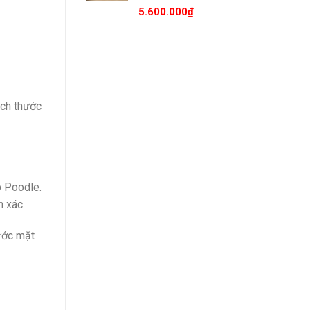
5.600.000
₫
ích thước
p Poodle.
h xác.
hước mặt