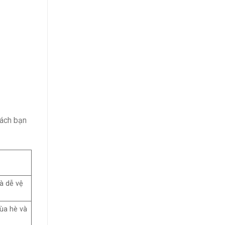
mách bạn
là dễ vệ
ùa hè và