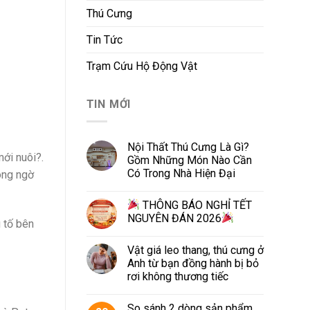
Thú Cưng
Tin Tức
Trạm Cứu Hộ Động Vật
TIN MỚI
Nội Thất Thú Cưng Là Gì?
ới nuôi?.
Gồm Những Món Nào Cần
Có Trong Nhà Hiện Đại
ông ngờ
THÔNG BÁO NGHỈ TẾT
NGUYÊN ĐÁN 2026
 tố bên
Vật giá leo thang, thú cưng ở
Anh từ bạn đồng hành bị bỏ
rơi không thương tiếc
So sánh 2 dòng sản phẩm