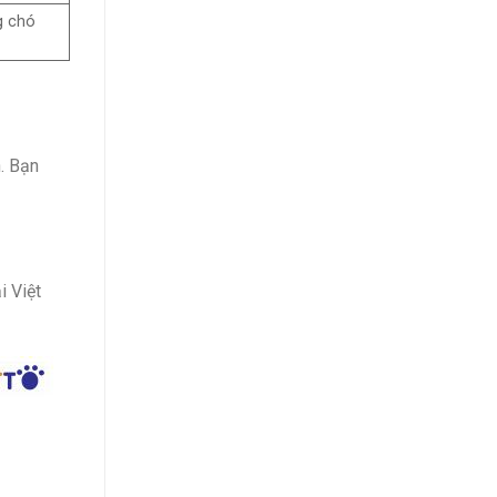
g chó
. Bạn
i Việt