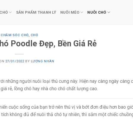
 CHÓ
SẢN PHẨM THANH LÝ
NUÔI MÈO
NUÔI CHÓ
CHĂM SÓC CHÓ
,
CHÓ
hó Poodle Đẹp, Bền Giá Rẻ
 ON
27/01/2022
BY
LƯƠNG NHÀN
với những người nuôi loại thú cưng này. Hiện nay càng ngày càng 
iá rẻ, lồng chó hay nhà cho chó chất lượng cao.
iến cuộc sống của bạn trở nên thú vị và bớt đơn điệu hơn bao giờ
n tích không đủ để nuôi thả chó tự nhiên, thì sắm một chiếc chuồn