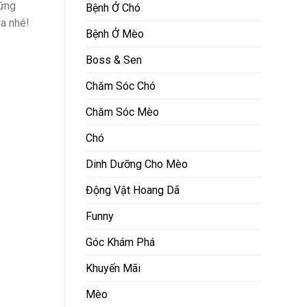
hững
Bệnh Ở Chó
a nhé!
Bệnh Ở Mèo
Boss & Sen
Chăm Sóc Chó
Chăm Sóc Mèo
Chó
Dinh Dưỡng Cho Mèo
Động Vật Hoang Dã
Funny
Góc Khám Phá
Khuyến Mãi
Mèo