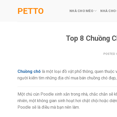
Skip
PETTO
to
NHÀ CHO MÈO
NHÀ CHO
content
Top 8 Chuồng C
POSTED
Chuồng chó
là một loại đồ vật phổ thông, quen thuộc 
người kiếm tìm những địa chỉ mua bán chuồng chó đẹp, g
Một chú cún Poodle xinh xắn trong nhà, chắc chắn sẽ kh
nhiên, một không gian sinh hoạt hơi chật chội hoặc diệ
Poodle sẽ là điều mà bạn nên làm.