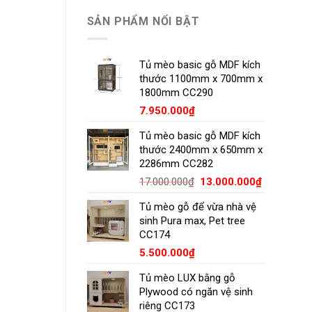
SẢN PHẨM NỔI BẬT
Tủ mèo basic gỗ MDF kích
thước 1100mm x 700mm x
1800mm CC290
7.950.000
₫
Tủ mèo basic gỗ MDF kích
thước 2400mm x 650mm x
2286mm CC282
Giá
Giá
17.000.000
₫
13.000.000
₫
gốc
hiện
Tủ mèo gỗ để vừa nhà vệ
là:
tại
sinh Pura max, Pet tree
17.000.000₫.
là:
CC174
13.000.00
5.500.000
₫
Tủ mèo LUX bằng gỗ
Plywood có ngăn vệ sinh
riêng CC173