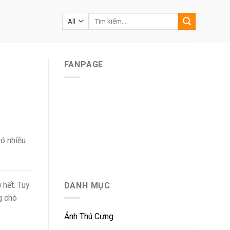
Tìm
kiếm:
FANPAGE
có nhiều
 hết. Tuy
DANH MỤC
g chó
Ảnh Thú Cưng