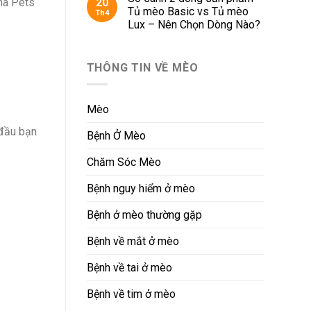
20
mà Pets
Tủ mèo Basic vs Tủ mèo
Th4
Lux – Nên Chọn Dòng Nào?
THÔNG TIN VỀ MÈO
Mèo
 đầu bạn
Bệnh Ở Mèo
Chăm Sóc Mèo
Bệnh nguy hiểm ở mèo
Bệnh ở mèo thường gặp
Bệnh về mắt ở mèo
Bệnh về tai ở mèo
Bệnh về tim ở mèo