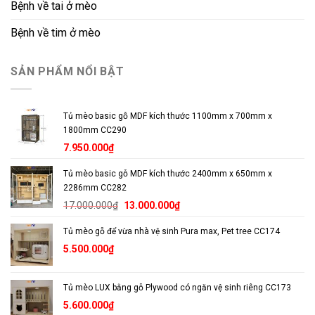
Bệnh về tai ở mèo
Bệnh về tim ở mèo
SẢN PHẨM NỔI BẬT
Tủ mèo basic gỗ MDF kích thước 1100mm x 700mm x
1800mm CC290
7.950.000
₫
Tủ mèo basic gỗ MDF kích thước 2400mm x 650mm x
2286mm CC282
Giá
Giá
17.000.000
₫
13.000.000
₫
gốc
hiện
Tủ mèo gỗ để vừa nhà vệ sinh Pura max, Pet tree CC174
là:
tại
17.000.000₫.
là:
5.500.000
₫
13.000.000₫.
Tủ mèo LUX bằng gỗ Plywood có ngăn vệ sinh riêng CC173
5.600.000
₫