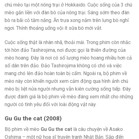
chú mèo tại một nông trại ở Hokkaido. Cuộc sống của 3 chú
mèo gắn liền với đàn bò của nông trại. Sáng sớm theo đàn
bò ra bãi cỏ tắm nắng. Ăn trưa xong nằm trên lưng bò nghỉ
ngơi. Thỉnh thoảng uống vội ít sữa bò mới vắt.
Cuộc sống thật là nhàn nhã, thoải mái. Trong phim còn nhắc
tới hòn đảo Tashirojima, nơi được gọi là thiên đường của
mèo hoang. Đây là nơi có số lượng mèo hoang nhiều hơn cả
số dân trên đảo. Đảo Tashirojima không có chó và việc
mang chó lên đảo hoàn toàn bị cấm. Ngoài ra, bộ phim về
mèo này còn khiến người xem cảm động qua hình ảnh chú
mèo bị liệt nửa người nhưng vẫn kiên cường sống tiếp. Đây
được đánh giá là bộ phim về mèo đáng xem nhất cho những
người có tình yêu đối với loài động vật này.
Gu Gu the cat (2008)
Bộ phim về mèo
Gu Gu the cat
là câu chuyện về Asako
Oshima – một nữ họa sĩ truyện tranh Nhật Bản. Sắp đến