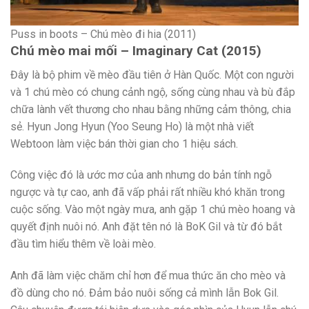
Puss in boots – Chú mèo đi hia (2011)
Chú mèo mai mối – Imaginary Cat (2015)
Đây là bộ phim về mèo đầu tiên ở Hàn Quốc. Một con người
và 1 chú mèo có chung cảnh ngộ, sống cùng nhau và bù đắp
chữa lành vết thương cho nhau bằng những cảm thông, chia
sẻ. Hyun Jong Hyun (Yoo Seung Ho) là một nhà viết
Webtoon làm việc bán thời gian cho 1 hiệu sách.
Công việc đó là ước mơ của anh nhưng do bản tính ngỗ
ngược và tự cao, anh đã vấp phải rất nhiều khó khăn trong
cuộc sống. Vào một ngày mưa, anh gặp 1 chú mèo hoang và
quyết định nuôi nó. Anh đặt tên nó là BoK Gil và từ đó bắt
đầu tìm hiểu thêm về loài mèo.
Anh đã làm việc chăm chỉ hơn để mua thức ăn cho mèo và
đồ dùng cho nó. Đảm bảo nuôi sống cả mình lẫn Bok Gil.