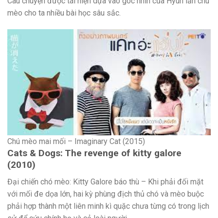
Câu chuyện được tái hiện dựa vào góc nhìn của Hyun lẫn chú
mèo cho ta nhiều bài học sâu sắc.
Chú mèo mai mối – Imaginary Cat (2015)
Cats & Dogs: The revenge of kitty galore
(2010)
Đại chiến chó mèo: Kitty Galore báo thù – Khi phải đối mặt
với mối đe dọa lớn, hai kỳ phùng địch thủ chó và mèo buộc
phải hợp thành một liên minh kì quặc chưa từng có trong lịch