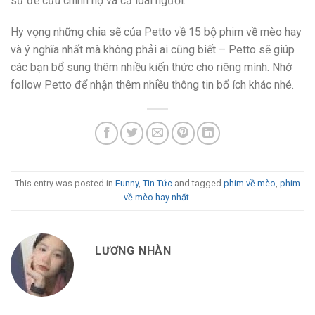
sử để cứu chính họ và cả loài người.
Hy vọng những chia sẽ của Petto về 15 bộ phim về mèo hay
và ý nghĩa nhất mà không phải ai cũng biết – Petto sẽ giúp
các bạn bổ sung thêm nhiều kiến thức cho riêng mình. Nhớ
follow Petto để nhận thêm nhiều thông tin bổ ích khác nhé.
This entry was posted in
Funny
,
Tin Tức
and tagged
phim về mèo
,
phim
về mèo hay nhất
.
LƯƠNG NHÀN