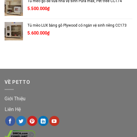
Tủ mèo gỗ để vừa nhà vệ sinh Pura max, Pet tree CC174
là:
tại
17.000.000₫.
là:
5.500.000
₫
13.000.000₫.
Tủ mèo LUX bằng gỗ Plywood có ngăn vệ sinh riêng CC173
5.600.000
₫
VỀ PETTO
Giới Thiệu
Liên Hệ