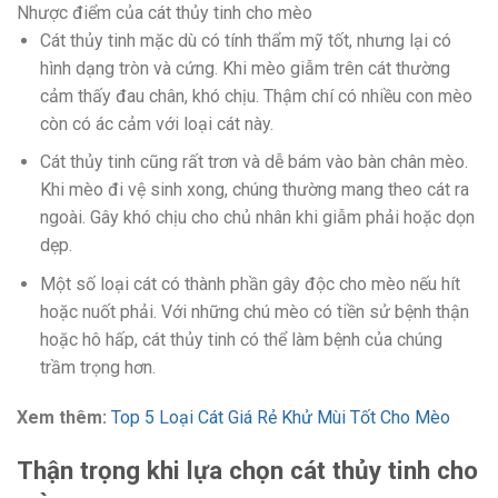
Nhược điểm của cát thủy tinh cho mèo
Cát thủy tinh mặc dù có tính thẩm mỹ tốt, nhưng lại có
hình dạng tròn và cứng. Khi mèo giẫm trên cát thường
cảm thấy đau chân, khó chịu. Thậm chí có nhiều con mèo
còn có ác cảm với loại cát này.
Cát thủy tinh cũng rất trơn và dễ bám vào bàn chân mèo.
Khi mèo đi vệ sinh xong, chúng thường mang theo cát ra
ngoài. Gây khó chịu cho chủ nhân khi giẫm phải hoặc dọn
dẹp.
Một số loại cát có thành phần gây độc cho mèo nếu hít
hoặc nuốt phải. Với những chú mèo có tiền sử bệnh thận
hoặc hô hấp, cát thủy tinh có thể làm bệnh của chúng
trầm trọng hơn.
Xem thêm:
Top 5 Loại Cát Giá Rẻ Khử Mùi Tốt Cho Mèo
Thận trọng khi lựa chọn cát thủy tinh cho