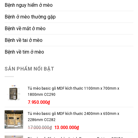
Bệnh nguy hiểm ở mèo
Bệnh ở mèo thường gặp
Bệnh về mắt ở mèo
Bệnh về tai ở mèo
Bệnh về tim ở mèo
SẢN PHẨM NỔI BẬT
Tủ mèo basic gỗ MDF kích thước 1100mm x 700mm x
1800mm CC290
7.950.000
₫
Tủ mèo basic gỗ MDF kích thước 2400mm x 650mm x
2286mm CC282
Giá
Giá
17.000.000
₫
13.000.000
₫
gốc
hiện