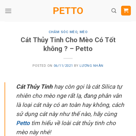
Skip
PETTO
to
content
CHĂM SÓC MÈO
,
MÈO
Cát Thủy Tinh Cho Mèo Có Tốt
không ? – Petto
POSTED ON
06/11/2021
BY
LƯƠNG NHÀN
Cát Thủy Tinh
hay còn gọi là cát Silica tự
nhiên cho mèo nge rất lạ, đang phân vân
là loại cát này có an toàn hay không, cách
sử dụng cát này như thế nào, hãy cùng
Petto
tìm hiểu về loài cát thủy tinh cho
mèo này nhé!