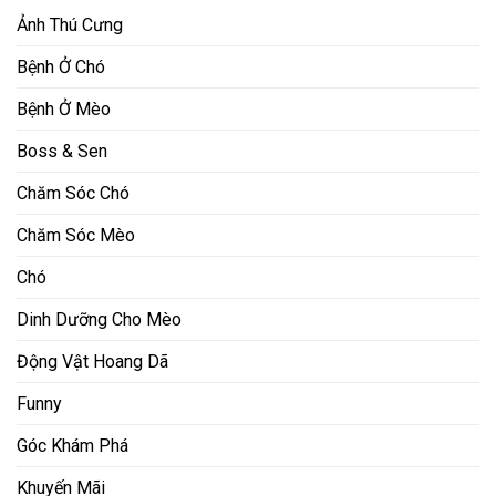
Ảnh Thú Cưng
Bệnh Ở Chó
Bệnh Ở Mèo
Boss & Sen
Chăm Sóc Chó
Chăm Sóc Mèo
Chó
Dinh Dưỡng Cho Mèo
Động Vật Hoang Dã
Funny
Góc Khám Phá
Khuyến Mãi