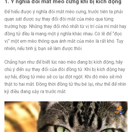
1. Ý nghĩa đôi mắt mèo cưng khi bị kích động
Để hiểu được ý nghĩa đôi mắt mèo cưng, trước tiên ta phải
quan sát được sự thay đổi đôi mắt của mèo qua từng
trường hợp. Những thay đổi nhỏ nhất từ vị trí của mí mắt hay
đồng tử đều là mang một ý nghĩa khác nhau. Có lẽ để “đọc
vị” một em mèo thông qua ánh mắt của mèo là rất khó. Tuy
nhiên, nếu tinh ý, bạn sẽ làm được thôi.
Chẳng hạn như để biết lúc nào mèo đang bị kích động, hãy
chú ý đến sự thay đổi của đôi đồng tử. Khi bị kích động hay
sợ hãi, đồng tử mèo sẽ co lại đột ngột. Khi đó mèo sẽ mở
thật to hai mắt. Đồng thời đồng tử thu bé lại, như thể để nhìn
kỹ điều đang xảy ra trước mắt.