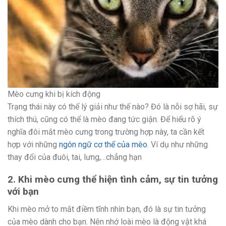
Mèo cưng khi bị kích động
Trạng thái này có thể lý giải như thế nào? Đó là nỗi sợ hãi, sự
thích thú, cũng có thể là mèo đang tức giận. Để hiểu rõ ý
nghĩa đôi mắt mèo cưng trong trường hợp này, ta cần kết
hợp với những
ngôn ngữ cơ thể của mèo
. Ví dụ như những
thay đổi của đuôi, tai, lưng,…chẳng hạn
2. Khi mèo cưng thể hiện tình cảm, sự tin tưởng
với bạn
Khi mèo mở to mắt điềm tĩnh nhìn bạn, đó là sự tin tưởng
của mèo dành cho bạn. Nên nhớ loài mèo là động vật khá