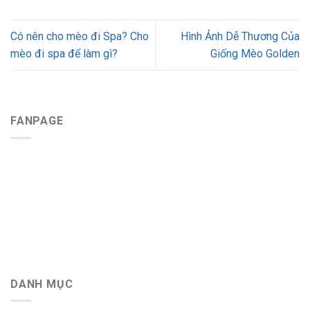
Có nên cho mèo đi Spa? Cho
Hình Ảnh Dễ Thương Của
mèo đi spa để làm gì?
Giống Mèo Golden
FANPAGE
DANH MỤC