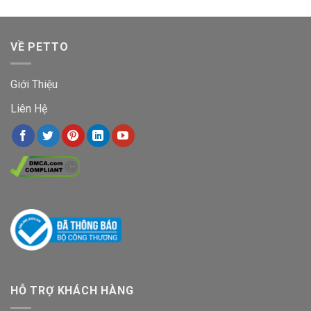
VỀ PETTO
Giới Thiệu
Liên Hệ
HỖ TRỢ KHÁCH HÀNG